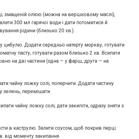
оді, змащеній олією (можна на вершковому маслі),
лити 300 мл гарячої води і дати потомитися й
вання рідини (близько 20 хв.).
ну цибулю. Додати середньо натерту моркву, готувати
томатну пасту, готувати разом близько 2 хв. Всипати
овно на дві частини (одна — у фарш, друга — на
ти чайну ложку солі, поперчити. Додати частину
у зелень, перемішати.
ипати чайну ложку солі, дати закипіти, одразу зняти з
ти в каструлю. Залити соусом, щоб покрив перці.
в. від моменту закипання.