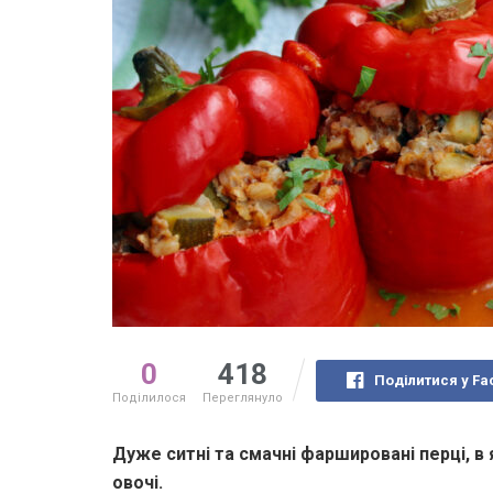
0
418
Поділитися у Fa
Поділилося
Переглянуло
Дуже ситні та смачні фаршировані перці, в 
овочі.