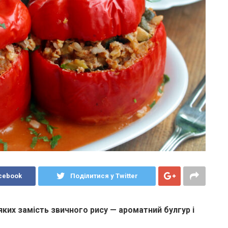
cebook
Поділитися у Twitter
яких замість звичного рису — ароматний булгур і