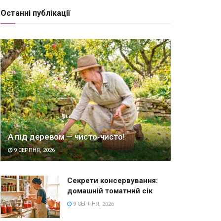
Останні публікації
А під деревом — чисто-чисто!
9 СЕРПНЯ, 2026
Секрети консервування:
домашній томатний сік
9 СЕРПНЯ, 2026