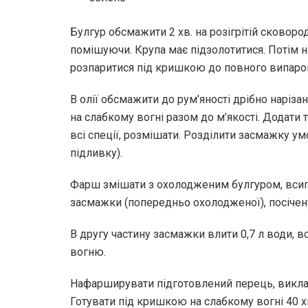
Булгур обсмажити 2 хв. на розігрітій сковор
помішуючи. Крупа має підзолотитися. Потім на
розпаритися під кришкою до повного випарову
В олії обсмажити до рум’яності дрібно наріза
на слабкому вогні разом до м’якості. Додати 
всі спеції, розмішати. Розділити засмажку ум
підливку).
Фарш змішати з охолодженим булгуром, всипа
засмажки (попередньо охолодженої), посічен
В другу частину засмажки влити 0,7 л води, вс
вогню.
Нафарширувати підготовлений перець, виклас
Готувати під кришкою на слабкому вогні 40 х