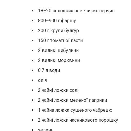
18–20 солодких невеликих перчин
800–900 г фаршу
200 г крупи булгур
150 г томатної пасти
2 великі цибулини
2 великі морквини
0,7 л води
олія
2 чайні ложки солі
2 чайні ложки меленої паприки
1 чайна ложка сушеного чабрецю
2 чайні ложки часникового порошку
зелень