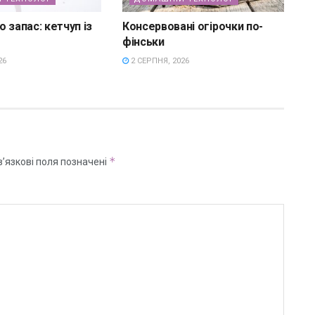
 запас: кетчуп із
Консервовані огірочки по-
фінськи
26
2 СЕРПНЯ, 2026
*
’язкові поля позначені