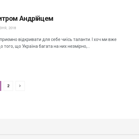
итром Андрійцем
ЗНЯ, 2018
риємно відкривати для себе чиїсь таланти. І хоч ми вже
о того, що Україна багата на них незмірно,...
2