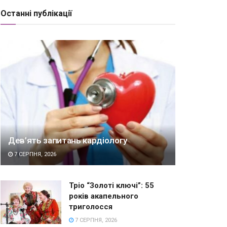
Останні публікації
Дев’ять запитань кардіологу
7 СЕРПНЯ, 2026
Тріо “Золоті ключі”: 55
років акапельного
триголосся
7 СЕРПНЯ, 2026