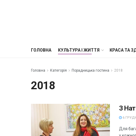
ГОЛОВНА
КУЛЬТУРА І ЖИТТЯ
КРАСА ТА З
Головна
Категорія
Порадницька гостина
2018
2018
З На
6 ГРУДН
Для бага
у кожно