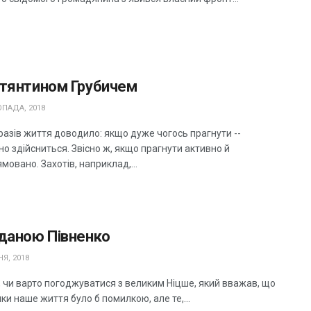
стянтином Грубичем
ПАДА, 2018
разів життя доводило: якщо дуже чогось прагнути --
о здійсниться. Звісно ж, якщо прагнути активно й
мовано. Захотів, наприклад,...
гданою Півненко
Я, 2018
, чи варто погоджуватися з великим Ніцше, який вважав, що
ки наше життя було б помилкою, але те,...