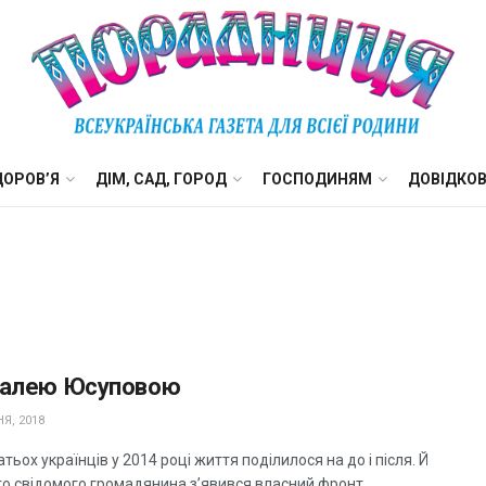
ДОРОВ’Я
ДІМ, САД, ГОРОД
ГОСПОДИНЯМ
ДОВІДКО
талею Юсуповою
Я, 2018
тьох українців у 2014 році життя поділилося на до і після. Й
го свідомого громадянина з’явився власний фронт...