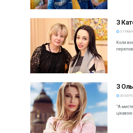
З Ка
3 ТРАВН
Коли во
переповн
З Ол
30 БЕРЕ
"А мист
цікавою 