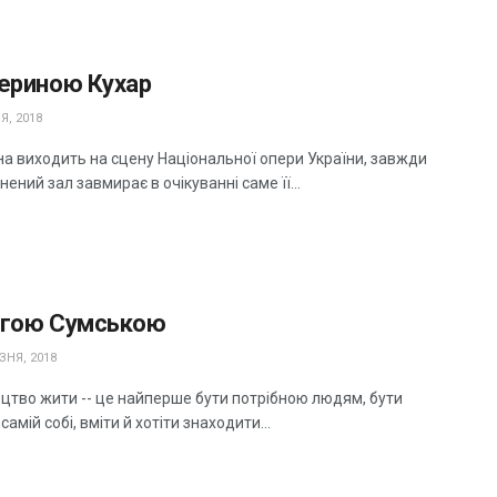
териною Кухар
Я, 2018
на виходить на сцену Національної опери України, завжди
ений зал завмирає в очікуванні саме її...
ьгою Сумською
ЗНЯ, 2018
ецтво жити -- це найперше бути потрібною людям, бути
самій собі, вміти й хотіти знаходити...