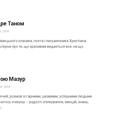
дре Таном
, 2018
імецького класика, поета і письменника Христіана
ерна про те, що красивим видається все, на що...
лою Мазур
Я, 2018
річей, розмов із гарними, цікавими, успішними людьми
огось очікуєш -- радості спілкування, емоцій, знань,
..