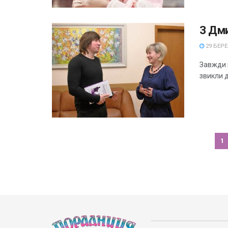
З Дм
29 БЕРЕ
Завжди п
звикли д
1