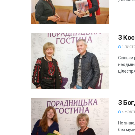
З Ко
1 ЛИСТО
Скільки 
неодмінн
цілеспря
З Бо
4 ЖОВТН
Не знаю
без музи