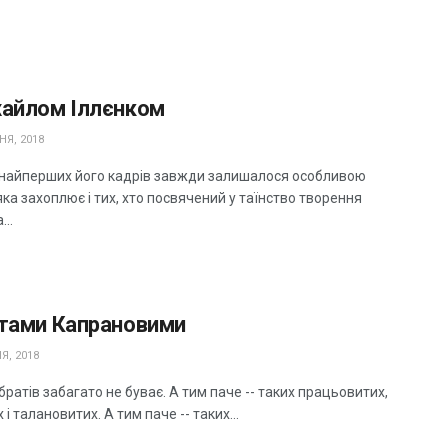
хайлом Іллєнком
НЯ, 2018
д найперших його кадрів завжди залишалося особливою
яка захоплює і тих, хто посвячений у таїнство творення
...
атами Капрановими
Я, 2018
ратів забагато не буває. А тим паче -- таких працьовитих,
 і талановитих. А тим паче -- таких...