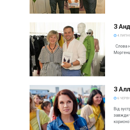
З Ан
4 ЛИПНЯ
Слова н
Моргеншт
З Ал
6 ЧЕРВН
Від зуст
завжди ч
корисної.