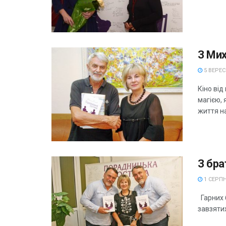
З Ми
5 ВЕРЕС
Кіно ві
магією, 
життя на
З бр
1 СЕРПН
Гарних б
завзятих