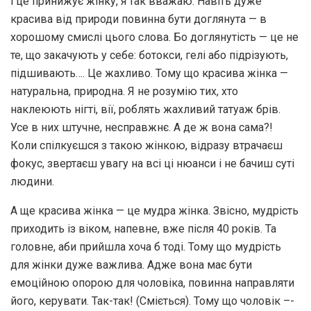
і це принижує жінку, я так вважаю. Навіть дуже
красива від природи повинна бути доглянута — в
хорошому смислі цього слова. Бо доглянутість — це не
те, що закачують у себе: ботокси, гелі або підрізують,
підшивають…. Це жахливо. Тому що красива жінка —
натуральна, природна. Я не розумію тих, хто
наклеюють нігті, вії, роблять жахливий татуаж брів.
Усе в них штучне, несправжнє. А де ж вона сама?!
Коли спілкуєшся з такою жінкою, відразу втрачаєш
фокус, звертаєш увагу на всі ці нюанси і не бачиш суті
людини.
А ще красива жінка — це мудра жінка. Звісно, мудрість
приходить із віком, напевне, вже після 40 років. Та
головне, аби прийшла хоча б тоді. Тому що мудрість
для жінки дуже важлива. Адже вона має бути
емоційною опорою для чоловіка, повинна направляти
його, керувати. Так-так! (Сміється). Тому що чоловік –-