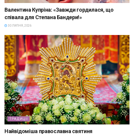
Валентина Купріна: «Завжди гордилася, що
співала для Степана Бандери!»
30 ЛИПНЯ, 2026
ТРАДИЦІІ
Найвідоміша православна святиня