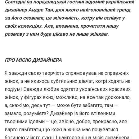
Сьогодні на порадницькій гостині відомий український
дизайнер Андре Тан, для якого найголовніший тренд,
за його словами, це жіночність, котру він оспівує у
своїх колекціях. Але, впевнена, прочитати нашу
розмову з ним буде цікаво не лише жінкам.
ПРО МІСІЮ ДИЗАЙНЕРА
Я завжди свою творчість спрямовував на справжніх
жінок, а не якихось субтильних дівчат, котрі ходять на
подіумі. Завжди любив одягати українських красивих
жінок, у фігурах яких, можливо, не все так досконало,
а, скажімо, десь тут — може бути забагато, там —
замало, розумієте? Дизайнер із його втіленими
творчими ідеями — це, звісно, добре, прекрасно, але
варто пам’ятати, що кожна жінка має почуватися
богинею у його сукні. І найголовніша місія дизайнера,