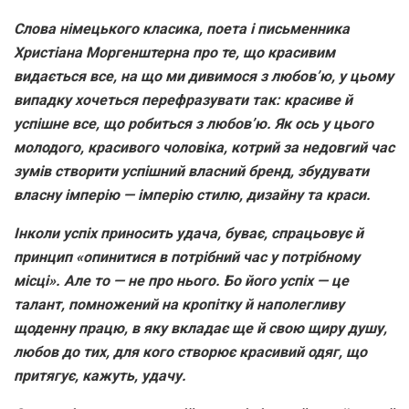
Слова німецького класика, поета і письменника
Христіана Моргенштерна про те, що красивим
видається все, на що ми дивимося з любов’ю, у цьому
випадку хочеться перефразувати так: красиве й
успішне все, що робиться з любов’ю. Як ось у цього
молодого, красивого чоловіка, котрий за недовгий час
зумів створити успішний власний бренд, збудувати
власну імперію — імперію стилю, дизайну та краси.
Інколи успіх приносить удача, буває, спрацьовує й
принцип «опинитися в потрібний час у потрібному
місці». Але то — не про нього. Бо його успіх — це
талант, помножений на кропітку й наполегливу
щоденну працю, в яку вкладає ще й свою щиру душу,
любов до тих, для кого створює красивий одяг, що
притягує, кажуть, удачу.