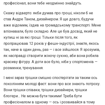
професіонал, вони тебе неодмінно знайдуть.
Скажу відверто: якби думав про гроші, ніколи б не
став Андре Таном, дизайнером. Я ще довго, будучи
вже відомим, їздив на громадському транспорті. Мене
впізнавали, було складно. Але це був досвід, який не
купиш ні за які гроші. Тільки після того, як
пропрацював 12 років у фешн-індустрії, знаєте, якось
так, наче в один день, раз — і все зійшлося. Я зрозумів,
як насправді створити жіночу сукню, аби вона робила
красиву фігуру. А доти все було, ніби у спортсменів —
розминки, тренування.
І мені зараз трішки смішно спостерігати за таким ось
поколінням молоді фаст: вони про все знають потроху.
Вони трішки співаки, трішки дизайнери, трішки
блогери… Не можна бути такими! Треба бути
професіоналом в одному — ось і розвивайся в тому