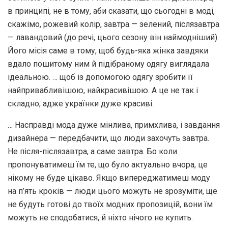
в принципі, не в тому, аби сказати, що сьогодні в моді,
скажімо, рожевий колір, завтра — зелений, післязавтра
— лавандовий (до речі, цього сезону він наймодніший).
Його місія саме в тому, щоб будь-яка жінка завдяки
вдало пошитому ним й підібраному одягу виглядала
ідеальною. … щоб із допомогою одягу зробити її
найпривабливішою, найкрасивішою. А це не так і
складно, адже українки дуже красиві.
… Насправді мода дуже мінлива, примхлива, і завдання
дизайнера — передбачити, що люди захочуть завтра.
Не після-післязавтра, а саме завтра. Бо коли
пропонуватимеш їм те, що було актуально вчора, це
нікому не буде цікаво. Якщо випереджатимеш моду
на п’ять кроків — люди цього можуть не зрозуміти, ще
не будуть готові до твоїх модних пропозицій, вони їм
можуть не сподобатися, й ніхто нічого не купить.