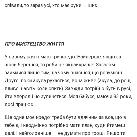
співали, то зараз усі, хто має руки — шиє.
ПРО МИСТЕЦТВО ЖИТТЯ
У своєму житті маю три кредо. Найперше: якщо за
щось берешся, то роби це якнайкраще! Загалом
займайся лише тим, на чому знаєшся, що розумієш.
Друге: поки акула рухається, вона живе (акула, до речі,
пливе, навіть коли спить). Завжди потрібно бути в русі,
йти вперед і не зупинятися. Моя бабуся, маючи 83 роки,
досі працює…
Ще одне моє кредо: треба бути вдячним за все, що в
тебе є, і неодмінно потрібно мати план, куди йтимеш
далі. І найголовніше — не думати про гроші. Якщо ти