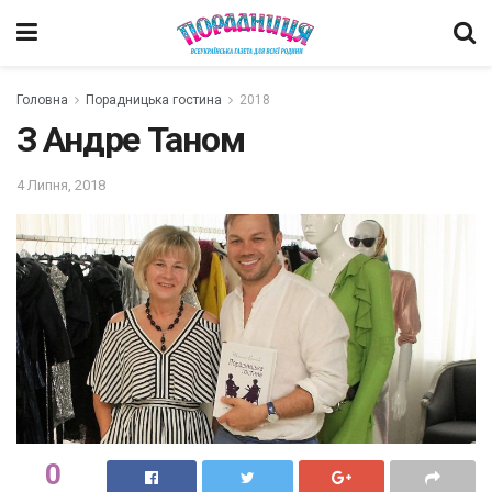
Головна
Порадницька гостина
2018
З Андре Таном
4 Липня, 2018
0