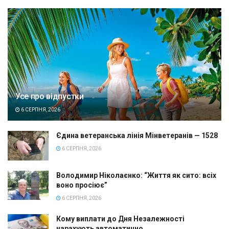
Усе про відпустки
6 СЕРПНЯ, 2026
Єдина ветеранська лінія Мінветеранів — 1528
6 СЕРПНЯ, 2026
Володимир Ніколаєнко: “Життя як сито: всіх
воно просіює”
6 СЕРПНЯ, 2026
Кому виплати до Дня Незалежності
нарахують автоматично