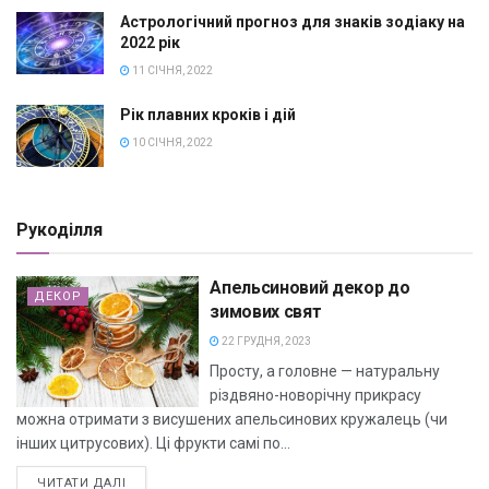
Астрологічний прогноз для знаків зодіаку на
2022 рік
11 СІЧНЯ, 2022
Рік плавних кроків і дій
10 СІЧНЯ, 2022
Рукоділля
Апельсиновий декор до
ДЕКОР
зимових свят
22 ГРУДНЯ, 2023
Просту, а головне — натуральну
різдвяно-новорічну прикрасу
можна отримати з висушених апельсинових кружалець (чи
інших цитрусових). Ці фрукти самі по...
ЧИТАТИ ДАЛІ