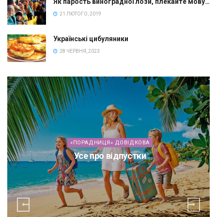
Як парость виноградної лози, плекайте мову…
21 ЛЮТОГО, 2019
Українські цибуляники
28 ЧЕРВНЯ, 2023
«ПОРАДНИЦЯ» ДОВІДКОВА
Усе про відпустки