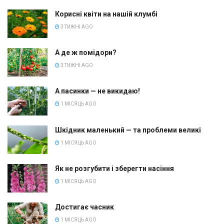
Корисні квіти на нашій клумбі
3 ТИЖНІ AGO
А де ж помідори?
3 ТИЖНІ AGO
А пасинки — не викидаю!
1 МІСЯЦЬ AGO
Шкідник маленький — та проблеми великі
1 МІСЯЦЬ AGO
Як не розгубити і зберегти насіння
1 МІСЯЦЬ AGO
Достигає часник
1 МІСЯЦЬ AGO