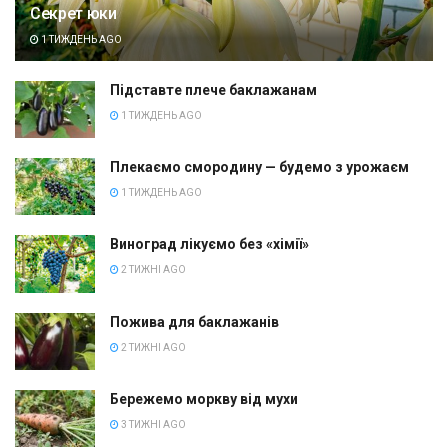
Секрет юки
1 ТИЖДЕНЬ AGO
Підставте плече баклажанам
1 ТИЖДЕНЬ AGO
Плекаємо смородину — будемо з урожаєм
1 ТИЖДЕНЬ AGO
Виноград лікуємо без «хімії»
2 ТИЖНІ AGO
Пожива для баклажанів
2 ТИЖНІ AGO
Бережемо моркву від мухи
3 ТИЖНІ AGO