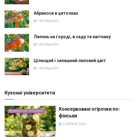
Абрикоси в цяточках
1 МІСЯЦЬ AGO
Липень на городі, в саду та квітнику
1 МІСЯЦЬ AGO
Цілющий і запашний липовий цвіт
1 МІСЯЦЬ AGO
Кухонні університети
Консервовані огірочки по-
ДОМАШНІЙ ТЕХНОЛОГ
фінськи
2 СЕРПНЯ, 2026