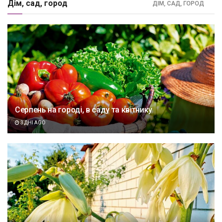
Дім, сад, город
ДІМ, САД, ГОРОД
Серпень на городі, в саду та квітнику
3 ДНІ AGO