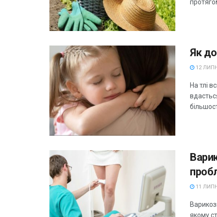
протягом
Як до
12 ЛИПН
На тлі в
вдасться
більшості
Варик
проб
11 ЛИПН
Варикоз
якому с