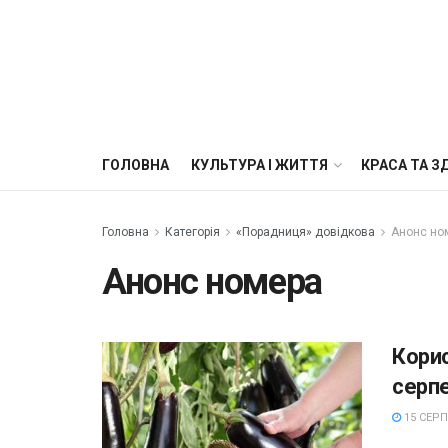
ГОЛОВНА
КУЛЬТУРА І ЖИТТЯ
КРАСА ТА З
Головна
Категорія
«Порадниця» довідкова
Анонс но
Анонс номера
Корис
серп
15 СЕРП