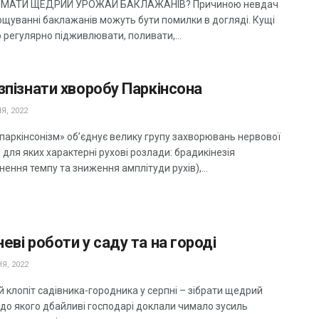
ИМАТИ ЩЕДРИЙ УРОЖАЙ БАКЛАЖАНІВ? Причиною невдач
ощуванні баклажанів можуть бути помилки в догляді. Кущі
 регулярно підживлювати, поливати,...
зпізнати хворобу Паркінсона
Я, 2022
«паркінсонізм» об’єднує велику групу захворювань нервової
 для яких характерні рухові розлади: брадикінезія
нення темпу та зниження амплітуди рухів),...
еві роботи у саду та на городі
Я, 2022
 клопіт садівника-городника у серпні – зібрати щедрий
 до якого дбайливі господарі доклали чимало зусиль