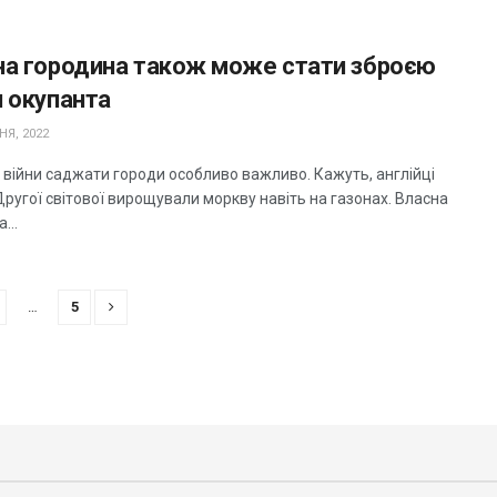
на городина також може стати зброєю
 окупанта
НЯ, 2022
 війни саджати городи особливо важливо. Кажуть, англійці
Другої світової вирощували моркву навіть на газонах. Власна
...
…
5