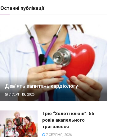
Останні публікації
Дев’ять запитань кардіологу
7 СЕРПНЯ, 2026
Тріо “Золоті ключі”: 55
років акапельного
триголосся
7 СЕРПНЯ, 2026