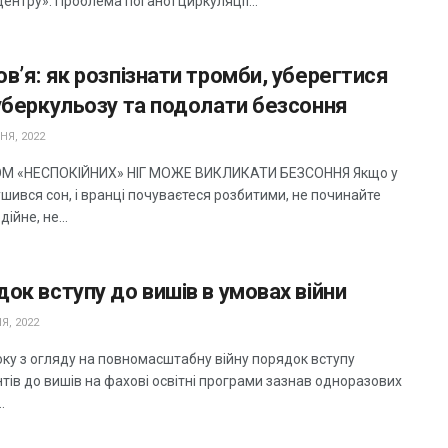
ентру». Проблема поганої циркуляції...
в’я: як розпізнати тромби, уберегтися
уберкульозу та подолати безсоння
НЯ, 2022
М «НЕСПОКІЙНИХ» НІГ МОЖЕ ВИКЛИКАТИ БЕЗСОННЯ Якщо у
шився сон, і вранці почуваєтеся розбитими, не починайте
ійне, не...
ок вступу до вишів в умовах війни
Я, 2022
оку з огляду на повномасштабну війну порядок вступу
нтів до вишів на фахові освітні програми зазнав одноразових
.