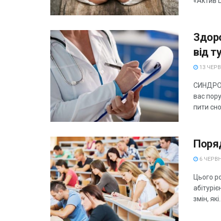
«Актив Ц
Здоро
від т
13 ЧЕРВ
СИНДРО
вас пору
пити снод
Поряд
6 ЧЕРВН
Цього р
абітуріє
змін, які..