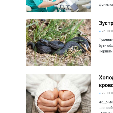
функціон
Зустр
27 ЧЕРВ
Трапляє
бути оба
Першими 
Холод
кров
20 ЧЕРВ
Якщо мер
кровооб