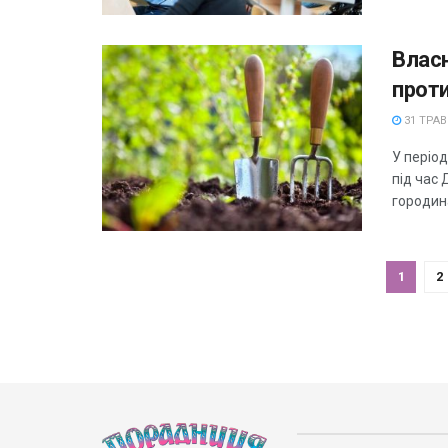
Влас
проти
31 ТРАВ
У період
під час 
городина
1
2