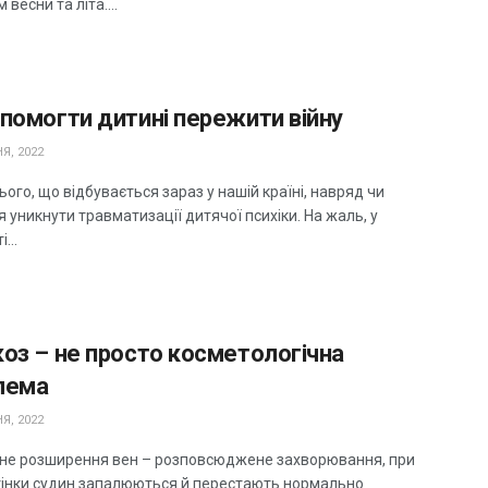
 весни та літа....
помогти дитині пережити війну
Я, 2022
сього, що відбувається зараз у нашій країні, навряд чи
 уникнути травматизації дитячої психіки. На жаль, у
...
оз – не просто косметологічна
лема
Я, 2022
не розширення вен – розповсюджене захворювання, при
тінки судин запалюються й перестають нормально