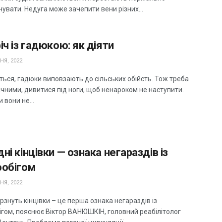
увати. Недуга може зачепити вени різних...
іч із гадюкою: як діяти
НЯ, 2022
ться, гадюки виповзають до сільських обійсть. Тож треба
чними, дивитися під ноги, щоб ненароком не наступити.
вони не...
ні кінцівки — ознака негараздів із
ообігом
НЯ, 2022
знуть кінцівки – це перша ознака негараздів із
ігом, пояснює Віктор ВАНЮШКІН, головний реабілітолог