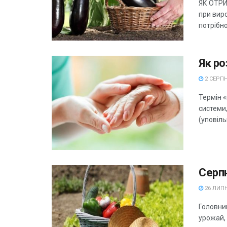
ЯК ОТР
при вир
потрібно
Як ро
2 СЕРПН
Термін 
системи,
(уповіль
Серпн
26 ЛИПН
Головний
урожай,