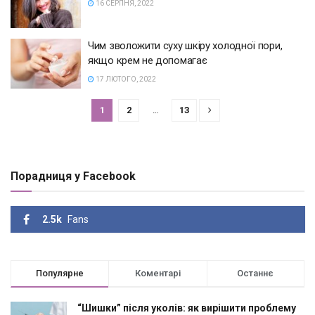
16 СЕРПНЯ, 2022
Чим зволожити суху шкіру холодної пори,
якщо крем не допомагає
17 ЛЮТОГО, 2022
1
2
…
13
Порадниця у Facebook
2.5k
Fans
Популярне
Коментарі
Останнє
“Шишки” після уколів: як вирішити проблему