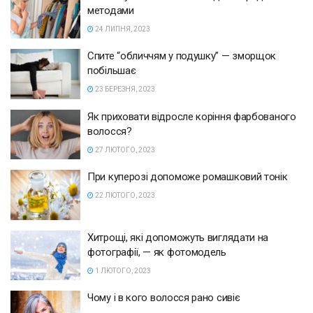
методами
24 ЛИПНЯ, 2023
Спите “обличчям у подушку” — зморщок
побільшає
23 БЕРЕЗНЯ, 2023
Як приховати відросле коріння фарбованого
волосся?
27 ЛЮТОГО, 2023
При куперозі допоможе ромашковий тонік
22 ЛЮТОГО, 2023
Хитрощі, які допоможуть виглядати на
фотографії, — як фотомодель
1 ЛЮТОГО, 2023
Чому і в кого волосся рано сивіє