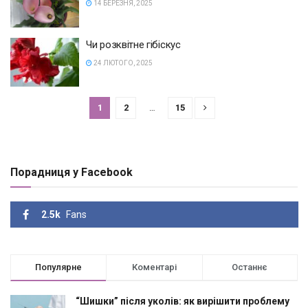
14 БЕРЕЗНЯ, 2025
Чи розквітне гібіскус
24 ЛЮТОГО, 2025
1
2
…
15
Порадниця у Facebook
2.5k
Fans
Популярне
Коментарі
Останнє
“Шишки” після уколів: як вирішити проблему