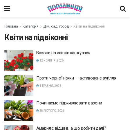
Головна
Категорія
Дім, сад, город
Квіти на підвіконні
Квіти на підвіконні
Вазони на «літніх канікулах»
12 ЧЕРВНЯ, 2026
Проти чорної ніжки — активоване вугілля
4 ТРАВНЯ, 2026
Починаємо підживлювати вазони
28 ЛЮТОГО, 2026
Амариліс відцвів, а що робити далі?