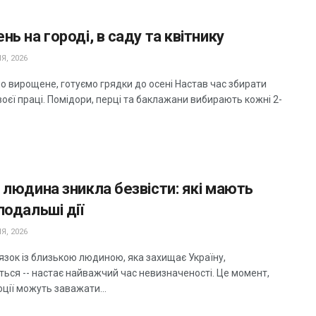
нь на городі, в саду та квітнику
Я, 2026
о вирощене, готуємо грядки до осені Настав час збирати
оєї праці. Помідори, перці та баклажани вибирають кожні 2-
 людина зникла безвісти: які мають
подальші дії
Я, 2026
язок із близькою людиною, яка захищає Україну,
ться -- настає найважчий час невизначеності. Це момент,
ції можуть заважати...