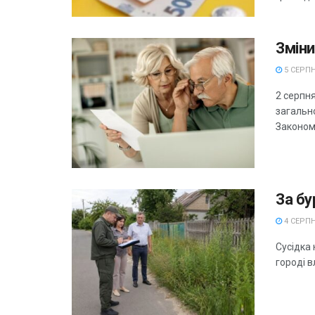
Зміни
5 СЕРПН
2 серпня
загальн
Законом 
За бу
4 СЕРПН
Сусідка 
городі в