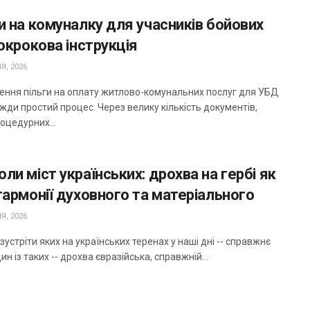
и на комуналку для учасників бойових
покрокова інструкція
Я, 2026
ння пільги на оплату житлово-комунальних послуг для УБД
вжди простий процес. Через велику кількість документів,
роцедурних...
ли міст українських: дрохва на гербі як
гармонії духовного та матеріального
Я, 2026
 зустріти яких на українських теренах у наші дні -- справжнє
ин із таких -- дрохва євразійська, справжній...