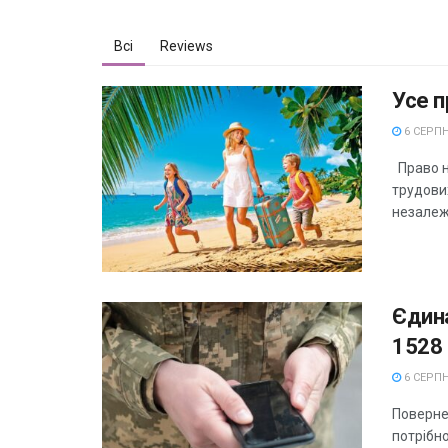
Всі
Reviews
Усе п
6 СЕРПН
Право на
трудови
незалежн
Єдина
1528
6 СЕРПН
Поверне
потрібно