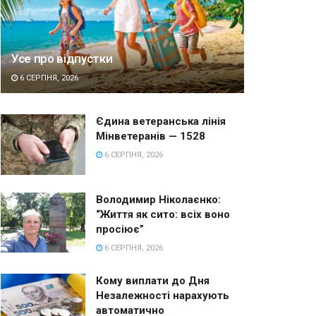
Усе про відпустки
6 СЕРПНЯ, 2026
Єдина ветеранська лінія
Мінветеранів — 1528
6 СЕРПНЯ, 2026
Володимир Ніколаєнко:
“Життя як сито: всіх воно
просіює”
6 СЕРПНЯ, 2026
Кому виплати до Дня
Незалежності нарахують
автоматично