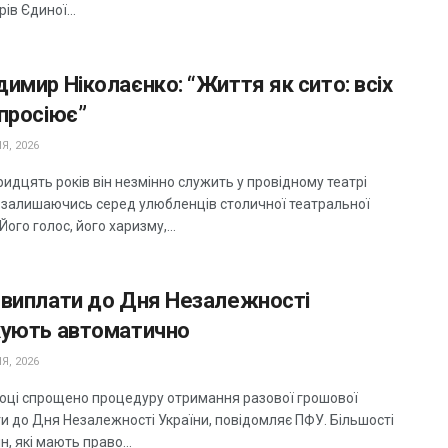
ів Єдиної...
имир Ніколаєнко: “Життя як сито: всіх
просіює”
Я, 2026
идцять років він незмінно служить у провідному театрі
, залишаючись серед улюбленців столичної театральної
 Його голос, його харизму,...
 виплати до Дня Незалежності
хують автоматично
Я, 2026
році спрощено процедуру отримання разової грошової
и до Дня Незалежності України, повідомляє ПФУ. Більшості
, які мають право...