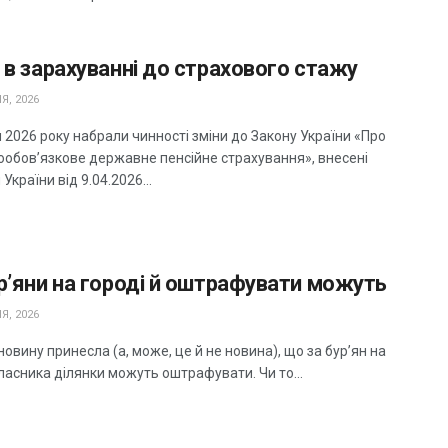
 в зарахуванні до страхового стажу
Я, 2026
 2026 року набрали чинності зміни до Закону України «Про
ообов’язкове державне пенсійне страхування», внесені
України від 9.04.2026...
р’яни на городі й оштрафувати можуть
Я, 2026
новину принесла (а, може, це й не новина), що за бур’ян на
ласника ділянки можуть оштрафувати. Чи то...