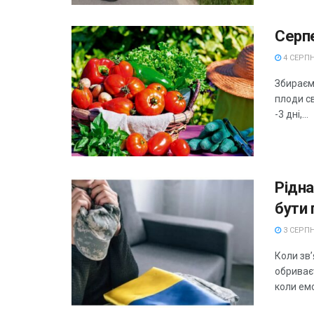
Серпе
4 СЕРПН
Збираєм
плоди св
-3 дні,...
Рідна
бути 
3 СЕРПН
Коли зв’
обриває
коли емо