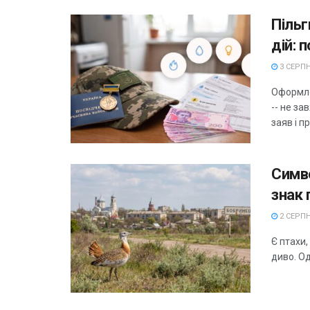
Пільг
дій: 
3 СЕРПН
Оформле
-- не за
заяв і п
Симво
знак 
2 СЕРПН
Є птахи,
диво. Од