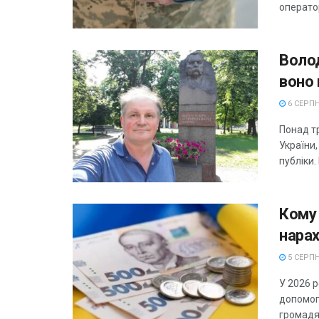
оператор
Волод
воно 
6 СЕРПН
Понад тр
України
публіки.
Кому
нара
5 СЕРПН
У 2026 
допомог
громадян