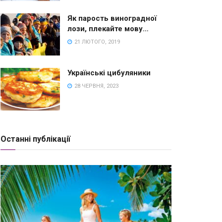
Як парость виноградної
лози, плекайте мову…
21 ЛЮТОГО, 2019
Українські цибуляники
28 ЧЕРВНЯ, 2023
Останні публікації