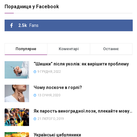
Порадниця у Facebook
2.5k
Fans
Популярне
Коментарі
Останнє
“Шишки” після уколів: як вирішити проблему
9 ГРУДНЯ, 2022
Чому лоскоче в горлі?
13 СІЧНЯ, 2020
Як парость виноградної лози, плекайте мову…
21 ЛЮТОГО, 2019
Українські цибуляники