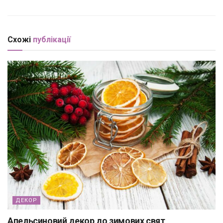
Схожі
публікації
ДЕКОР
Апельсиновий декор до зимових свят