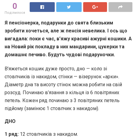
0
Поділилося
Я пенсіонерка, подарунки до свята близьким
зробити хочеться, але ж пенсія невелика. І ось що
вигадала: поки є час, в’яжу красиві ажурні кошики. А
на Новий рік покладу в них мандарини, цукерки та
домашнє печиво. Будуть чудові подаруночки.
В’яжеться кошик дуже просто, дно — коло зі
стовпчиків із накидом, стінки — візерунок «арки».
Діаметр дна та висоту стінок можна робити на свій
розсуд. Починаю в’язання з кільця із 6 повітряних
петель. Кожен ряд починаю з 3 повітряних петель
підйому (замінює 1 стовпчик з накидом).
ДНО
1 ряд:
12 стовпчиків з накидом.