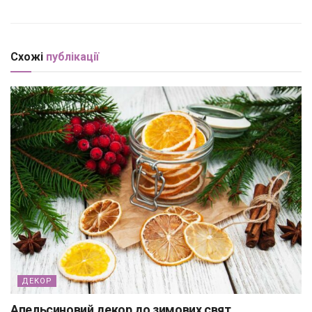
Схожі
публікації
ДЕКОР
Апельсиновий декор до зимових свят