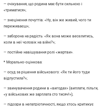
— очікування, що родина має бути сильною і
«триматися»;
— знецінення почуттів: «Ну, він же живий, чого ти
переживаєш»;
— заборона на радість: «Як вона може веселитись,
коли в неї чоловік на війні?»;
— постійне навішування ролі «жертви».
* Морально-оцінкова:
— осуд за рішення військового: «Як ти його туди
відпустила?»;
— звинувачення родини в «вигодах» (виплати, пільги,
«у військових же зарплата сто тисяч!»);
— підозри в непатріотичності, якщо хтось критикує