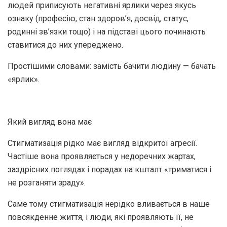
людей приписують негативні ярлики через якусь
ознаку (професію, стан здоров’я, досвід, статус,
родинні зв’язки тощо) і на підставі цього починають
ставитися до них упереджено.
Простішими словами: замість бачити людину — бачать
«ярлик».
Який вигляд вона має
Стигматизація рідко має вигляд відкритої агресії.
Частіше вона проявляється у недоречних жартах,
заздрісних поглядах і порадах на кшталт «триматися і
не розганяти зраду».
Саме тому стигматизація нерідко вливається в наше
повсякденне життя, і люди, які проявляють її, не