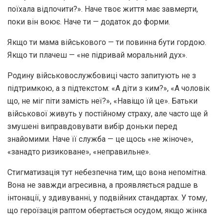
поїхала відпочити?». Наче твоє життя має завмерти,
поки він воює. Наче ти — додаток до форми.
Якщо ти мама військового — ти повинна бути гордою.
Якщо ти плачеш — «не підривай моральний дух».
Родину військовослужбовиці часто запитують не з
підтримкою, а з підтекстом: «А діти з ким?», «А чоловік
що, не міг піти замість неї?», «Навіщо їй це». Батьки
військової живуть у постійному страху, але часто ще й
змушені виправдовувати вибір доньки перед
знайомими. Наче її служба — це щось «не жіноче»,
«занадто ризиковане», «неправильне».
Стигматизація тут небезпечна тим, що вона непомітна.
Вона не завжди агресивна, а проявляється радше в
інтонації, у здивуванні, у подвійних стандартах. У тому,
що героїзація раптом обертається осудом, якщо жінка