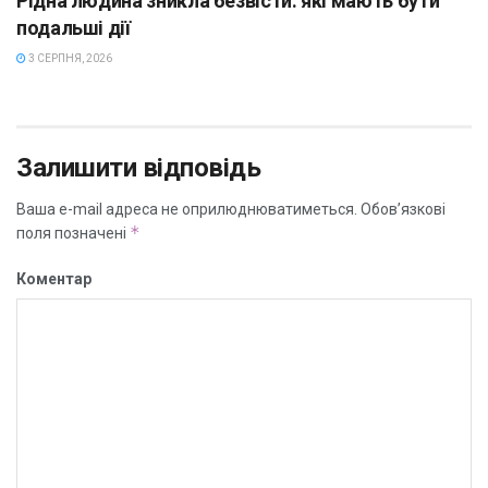
Рідна людина зникла безвісти: які мають бути
подальші дії
3 СЕРПНЯ, 2026
Залишити відповідь
Ваша e-mail адреса не оприлюднюватиметься.
Обов’язкові
*
поля позначені
Коментар