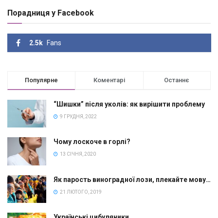
Порадниця у Facebook
2.5k
Fans
Популярне
Коментарі
Останнє
“Шишки” після уколів: як вирішити проблему
9 ГРУДНЯ, 2022
Чому лоскоче в горлі?
13 СІЧНЯ, 2020
Як парость виноградної лози, плекайте мову…
21 ЛЮТОГО, 2019
Українські цибуляники