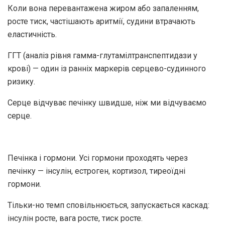
Коли вона перевантажена жиром або запаленням,
росте тиск, частішають аритмії, судини втрачають
еластичність.
ГГТ (аналіз рівня гамма-глутамілтранспептидази у
крові) — один із ранніх маркерів серцево-судинного
ризику.
Серце відчуває печінку швидше, ніж ми відчуваємо
серце.
Печінка і гормони. Усі гормони проходять через
печінку — інсулін, естроген, кортизол, тиреоїдні
гормони.
Тільки-но темп сповільнюється, запускається каскад:
інсулін росте, вага росте, тиск росте.