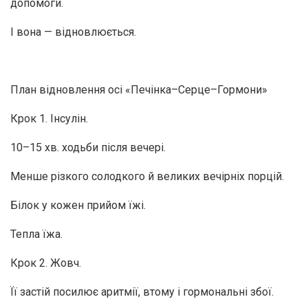
допомоги.
І вона — відновлюється.
План відновлення осі «Печінка–Серце–Гормони»
Крок 1. Інсулін.
10–15 хв. ходьби після вечері.
Менше різкого солодкого й великих вечірніх порцій.
Білок у кожен прийом їжі.
Тепла їжа.
Крок 2. Жовч.
Її застій посилює аритмії, втому і гормональні збої.