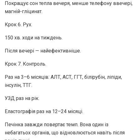
Покращує сон тепла вечеря, менше телефону ввечері,
магній-гліцинат.
Крок 6. Рух.
150 хв. ходи на тиждень.
Після вечері — найефективніше.
Крок 7. Контроль.
Раз на 3–6 місяців: АЛТ, АСТ, ГГТ, білірубін, ліпіди,
інсулін, ТТГ.
УЗД раз на рік.
Еластографія раз на 12–24 місяці.
Печінка завжди повертає темп. Вона один із
небагатьох органів, що відновлюється навіть після