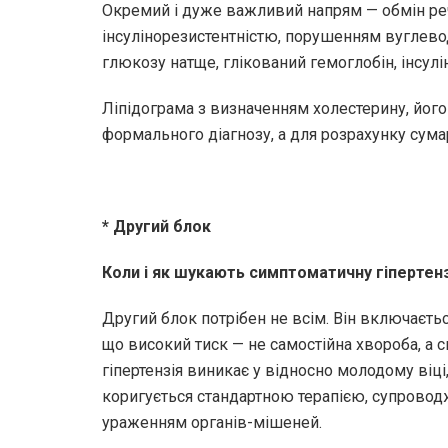
Окремий і дуже важливий напрям — обмін реч
інсулінорезистентністю, порушенням вуглево
глюкозу натще, глікований гемоглобін, інсулін
Ліпідограма з визначенням холестерину, його 
формального діагнозу, а для розрахунку сум
* Другий блок
Коли і як шукають симптоматичну гіпертен
Другий блок потрібен не всім. Він включаєтьс
що високий тиск — не самостійна хвороба, а 
гіпертензія виникає у відносно молодому віці
коригується стандартною терапією, супрово
ураженням органів-мішеней.