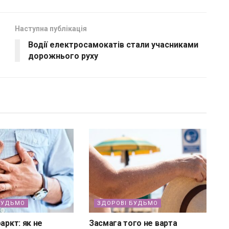
Наступна публікація
Водії електросамокатів стали учасниками
дорожнього руху
БУДЬМО
ЗДОРОВІ БУДЬМО
аркт: як не
Засмага того не варта