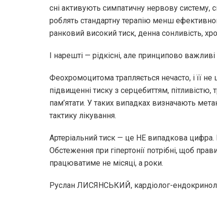
сні активують симпатичну нервову систему, сп
роблять стандартну терапію менш ефективн
ранковий високий тиск, денна сонливість, хр
І нарешті — рідкісні, але принципово важливі
Феохромоцитома трапляється нечасто, і її не 
підвищенні тиску з серцебиттям, пітливістю, 
пам’ятати. У таких випадках визначають мет
тактику лікування.
Артеріальний тиск — це НЕ випадкова цифра. Ц
Обстеження при гіпертонії потрібні, щоб прави
працюватиме не місяці, а роки.
Руслан ЛИСЯНСЬКИЙ, кардіолог-ендокринол