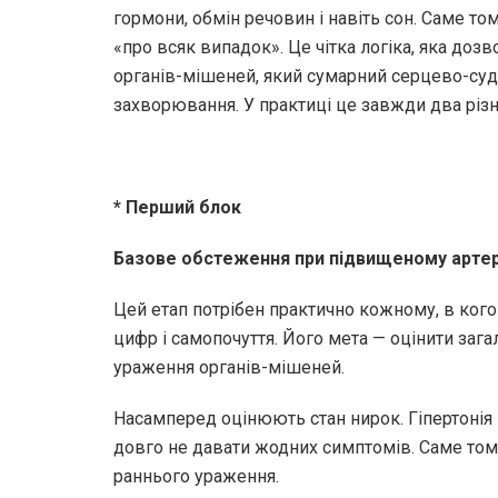
гормони, обмін речовин і навіть сон. Саме том
«про всяк випадок». Це чітка логіка, яка дозв
органів-мішеней, який сумарний серцево-суд
захворювання. У практиці це завжди два різні
* Перший блок
Базове обстеження при підвищеному артер
Цей етап потрібен практично кожному, в кого
цифр і самопочуття. Його мета — оцінити заг
ураження органів-мішеней.
Насамперед оцінюють стан нирок. Гіпертонія 
довго не давати жодних симптомів. Саме том
раннього ураження.