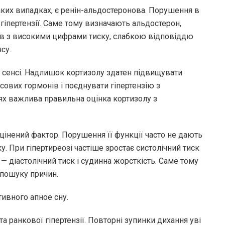
аких випадках, є ренін-альдостеронова. Порушення в
 гіпертензії. Саме тому визначають альдостерон,
нтів з високими цифрами тиску, слабкою відповіддю
су.
сенсі. Надлишок кортизолу здатен підвищувати
сових гормонів і поєднувати гіпертензію з
ях важлива правильна оцінка кортизолу з
цінений фактор. Порушення її функції часто не дають
ку. При гіпертиреозі частіше зростає систолічний тиск
 — діастолічний тиск і судинна жорсткість. Саме тому
 пошуку причин.
ивного апное сну.
та ранкової гіпертензії. Повторні зупинки дихання уві