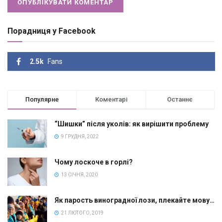
Порадниця у Facebook
2.5k
Fans
Популярне
Коментарі
Останнє
“Шишки” після уколів: як вирішити проблему
9 ГРУДНЯ, 2022
Чому лоскоче в горлі?
13 СІЧНЯ, 2020
Як парость виноградної лози, плекайте мову…
21 ЛЮТОГО, 2019