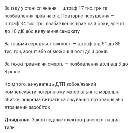
За їзду у стані сп’яніння — штраф 17 тис. грн та
позбавлення прав на рік. Повторне порушення —
штраф 34 тис. грн, позбавлення прав на 3 роки, арешт
до 10 діб або вилучення самокату.
За травми середньої тяжкості — штраф від 51 до 85
тис. грн, арешт або обмеження волі до 3 років.
За тяжкі травми чи смерть — позбавлення волі від 3 до
8 років.
Крім того, винуватець ДТП зобов’язаний
компенсувати потерпілому матеріальні та моральні
збитки, зокрема витрати на лікування, поховання або
втрачений заробіток.
Довідково
. Закон поділяє електротранспорт на два
типи: