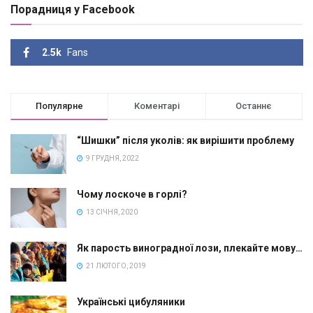
Порадниця у Facebook
2.5k
Fans
Популярне
Коментарі
Останнє
“Шишки” після уколів: як вирішити проблему
9 ГРУДНЯ, 2022
Чому лоскоче в горлі?
13 СІЧНЯ, 2020
Як парость виноградної лози, плекайте мову…
21 ЛЮТОГО, 2019
Українські цибуляники