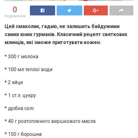
0
Поділилося
Цей смаколик, гадаю, не залишить байдужими
самих юних гурманів. Класичний рецепт святкових
млинців, які зможе приготувати кожен.
* 300 г молока
* 100 мл теплої води
* 2 яйця
* 1 ст.л. цукру
* дрібка солі
* 40 г розтопленого вершкового масла
* 150 г борошна