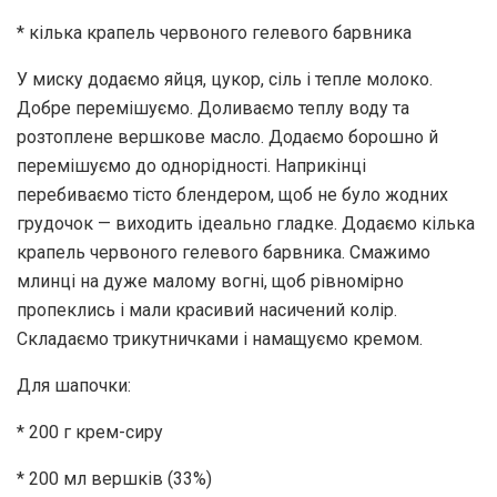
* кілька крапель червоного гелевого барвника
У миску додаємо яйця, цукор, сіль і тепле молоко.
Добре перемішуємо. Доливаємо теплу воду та
розтоплене вершкове масло. Додаємо борошно й
перемішуємо до однорідності. Наприкінці
перебиваємо тісто блендером, щоб не було жодних
грудочок — виходить ідеально гладке. Додаємо кілька
крапель червоного гелевого барвника. Смажимо
млинці на дуже малому вогні, щоб рівномірно
пропеклись і мали красивий насичений колір.
Складаємо трикутничками і намащуємо кремом.
Для шапочки:
* 200 г крем-сиру
* 200 мл вершків (33%)