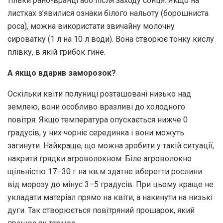
тільки рано-вранці або після заходу сонця. Якщо на
листках з’явилися ознаки білого нальоту (борошниста
роса), можна використати звичайну молочну
сироватку (1 л на 10 л води). Вона створює тонку кислу
плівку, в якій грибок гине.
А якщо вдарив заморозок?
Оскільки квіти полуниці розташовані низько над
землею, вони особливо вразливі до холодного
повітря. Якщо температура опускається нижче 0
градусів, у них чорніє серединка і вони можуть
загинути. Найкраще, що можна зробити у такій ситуації,
накрити грядки агроволокном. Біле агроволокно
щільністю 17–30 г на кв.м здатне вберегти рослини
від морозу до мінус 3–5 градусів. При цьому краще не
укладати матеріал прямо на квіти, а накинути на низькі
дуги. Так створюється повітряний прошарок, який