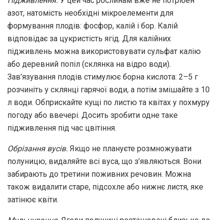
Підживлення.
У цей час рослинам вже не потрібен
азот, натомість необхідні мікроелементи для
формування плодів: фосфор, калій і бор. Калій
відповідає за цукристість ягід. Для калійних
підживлень можна використовувати сульфат калію
або деревний попіл (склянка на відро води).
Зав’язування плодів стимулює борна кислота: 2–5 г
розчиніть у склянці гарячої води, а потім змішайте з 10
л води. Обприскайте кущі по листю та квітах у похмуру
погоду або ввечері. Досить зробити одне таке
підживлення під час цвітіння.
Обрізання вусів.
Якщо не плануєте розмножувати
полуницю, видаляйте всі вуса, що з’являються. Вони
забирають до третини поживних речовин. Можна
також видалити старе, підсохле або нижнє листя, яке
затінює квіти.