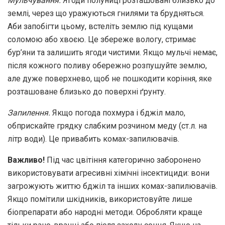
Мульчування.
Ягоди полуниці розташовані близько до
землі, через що уражуються гнилями та брудняться.
Аби запобігти цьому, встеліть землю під кущами
соломою або хвоєю. Це збереже вологу, стримає
бур’яни та залишить ягоди чистими. Якщо мульчі немає,
після кожного поливу обережно розпушуйте землю,
але дуже поверхнево, щоб не пошкодити коріння, яке
розташоване близько до поверхні ґрунту.
Запилення.
Якщо погода похмура і бджіл мало,
обприскайте грядку слабким розчином меду (ст.л. на
літр води). Це привабить комах-запилювачів.
Важливо!
Під час цвітіння категорично заборонено
використовувати агресивні хімічні інсектициди: вони
загрожують життю бджіл та інших комах-запилювачів.
Якщо помітили шкідників, використовуйте лише
біопрепарати або народні методи. Обробляти краще