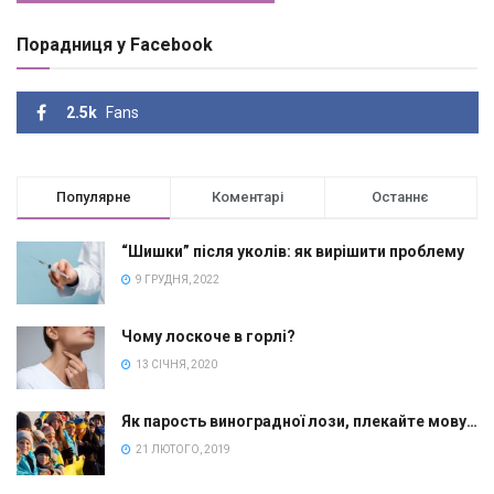
Порадниця у Facebook
2.5k
Fans
Популярне
Коментарі
Останнє
“Шишки” після уколів: як вирішити проблему
9 ГРУДНЯ, 2022
Чому лоскоче в горлі?
13 СІЧНЯ, 2020
Як парость виноградної лози, плекайте мову…
21 ЛЮТОГО, 2019