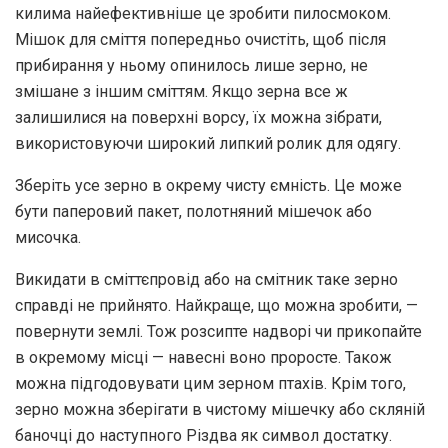
килима найефективніше це зробити пилосмоком.
Мішок для сміття попередньо очистіть, щоб після
прибирання у ньому опинилось лише зерно, не
змішане з іншим сміттям. Якщо зерна все ж
залишилися на поверхні ворсу, їх можна зібрати,
використовуючи широкий липкий ролик для одягу.
Зберіть усе зерно в окрему чисту ємність. Це може
бути паперовий пакет, полотняний мішечок або
мисочка.
Викидати в сміттєпровід або на смітник таке зерно
справді не прийнято. Найкраще, що можна зробити, —
повернути землі. Тож розсипте надворі чи прикопайте
в окремому місці — навесні воно проросте. Також
можна підгодовувати цим зерном птахів. Крім того,
зерно можна зберігати в чистому мішечку або скляній
баночці до наступного Різдва як символ достатку.