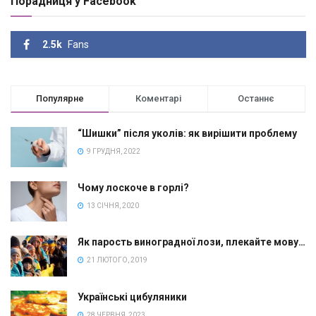
Порадниця у Facebook
2.5k
Fans
Популярне
Коментарі
Останнє
“Шишки” після уколів: як вирішити проблему
9 ГРУДНЯ, 2022
Чому лоскоче в горлі?
13 СІЧНЯ, 2020
Як парость виноградної лози, плекайте мову…
21 ЛЮТОГО, 2019
Українські цибуляники
28 ЧЕРВНЯ, 2023