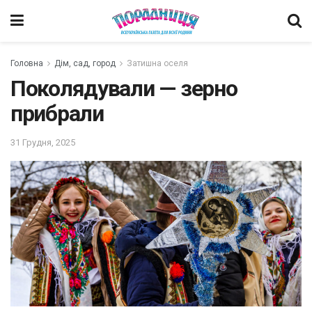
Головна
Дім, сад, город
Затишна оселя
Поколядували — зерно
прибрали
31 Грудня, 2025