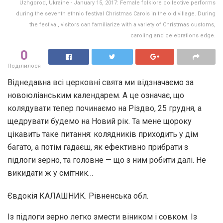
Uzhgorod, Ukraine - January 15, 2017: Female folklore collective performs
during the seventh ethnic festival Christmas Carols in the old village. During
the festival, visitors can familiarize with a variety of Christmas customs,
caroling and celebrations edge.
0
Поділилося
Віднедавна всі церковні свята ми відзначаємо за
новоюліанським календарем. А це означає, що
колядувати тепер починаємо на Різдво, 25 грудня, а
щедрувати будемо на Новий рік. Та мене щороку
цікавить таке питання: колядників приходить у дім
багато, а потім гадаєш, як ефективно прибрати з
підлоги зерно, та головне — що з ним робити далі. Не
викидати ж у смітник…
Євдокія КАЛАШНИК. Рівненська обл.
Із підлоги зерно легко змести віником і совком. Із