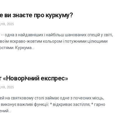
е ви знаєте про куркуму?
НЯ, 2025
-- одна з найдавніших і найбільш шанованих спецій у світі,
своїм яскраво-жовтим кольором і потужними цілющими
стями. Куркума...
т «Новорічний експрес»
НЯ, 2025
й на святковому столі займає одне з почесних місць,
 виконує важливі функції: * відкриває застілля; * гарно
ний...