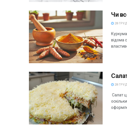
Чи вс
28 ГРУД
Куркума 
відома 
властиво
Сала
28 ГРУД
Салат це
оскільки
оформле