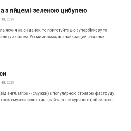
а з яйцем і зеленою цибулею
НЯ, 2025
а яєчня на сніданок, то приготуйте цю супербілкову та
алету з яйцем. Усі ми знаємо, що найкращий сніданок...
си
НЯ, 2025
(від англ. strips -- смужки) є популярною стравою фастфуду.
 тонкі смужки філе птиці (найчастіше курячого), обсмажені