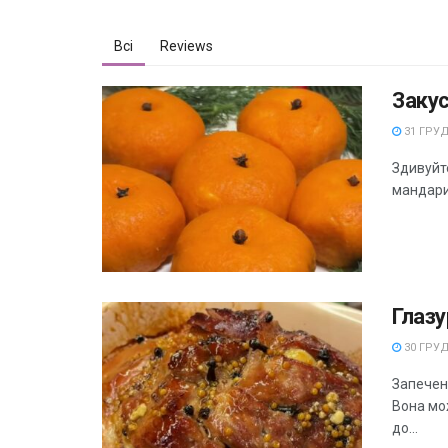
Всі
Reviews
Заку
31 ГРУД
Здивуйте
мандарин
Глазу
30 ГРУД
Запечен
Вона мо
до...