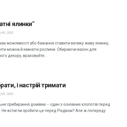
атні ялинки”
НЯ, 2025
має можливості або бажання ставити велику живу ялинку,
ити можна й кімнатні рослини. Обираючи вазон для
ого декору, враховуйте...
брати, і настрій тримати
НЯ, 2025
ьне прибирання домівки -- один з основних клопотів перед
. Не встигли зробити це перед Різдвом? Але ж попереду