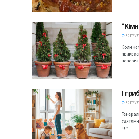
“Кімн
30 ГРУД
Коли не
прикрас
новорічн
І при
30 ГРУД
Генерал
святами
ще...