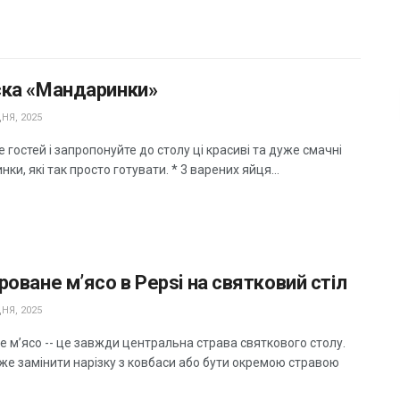
ска «Мандаринки»
НЯ, 2025
 гостей і запропонуйте до столу ці красиві та дуже смачні
ки, які так просто готувати. * 3 варених яйця...
роване м’ясо в Pepsi на святковий стіл
НЯ, 2025
е м’ясо -- це завжди центральна страва святкового столу.
же замінити нарізку з ковбаси або бути окремою стравою