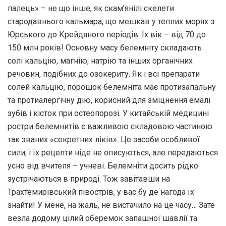
палець» – не що інше, як скам’янілі скелети
стародавнього кальмара, що мешкав у теплих морях з
Юрського до Крейдяного періодів. Їх вік – від 70 до
150 млн років! Основну масу белемніту складають
солі кальцію, магнію, натрію та інших органічних
речовин, подібних до озокериту. Як і всі препара­ти
солей кальцію, порошок белемніта має протизапальну
та протиалергічну дію, корисний для зміцнення емалі
зубів і кісток при остеопорозі. У китайській медицині
ростри белемнитів є важливою складовою частиною
так званих «секретних ліків». Це засоби особливої
сили, і їх рецепти ніде не описуються, але передаються
усно від вчителя – учневі. Белемніти досить рідко
зустрічаються в природі. Тож завітавши на
Трахтемирівський півострів, у вас бу­ де нагода їх
знайти! У мене, на жаль, не вистачило на це часу… Зате
везла додому цілий оберемок запашної шавлії та