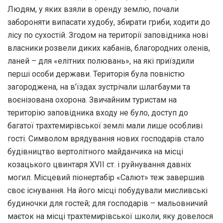
Людям, у яких взяли в оренду землю, почали
забороняти випасати худобу, збирати гриби, ходити до
лісу по сухостій. Згодом на території заповідника нові
власники розвели диких кабанів, благородних оленів,
ланей – для «елітних полювань», на які приїздили
перші особи держави. Територія була повністю
загороджена, на в’їздах зустрічали шлагбауми та
воєнізована охорона. Звичайним туристам на
територію заповідника входу не було, доступ до
багатої трахтемирівської землі мали лише особливі
гості. Символом врядування нових господарів стало
будівництво вертолітного майданчика на місці
козацького цвинтаря XVII ст. і руйнування давніх
могил. Місцевий піонертабір «Салют» теж завершив
своє існування. На його місці побудували мисливські
будиночки для гостей; для господарів – мальовничий
маєток на місці трахтемирівської школи, яку довелося