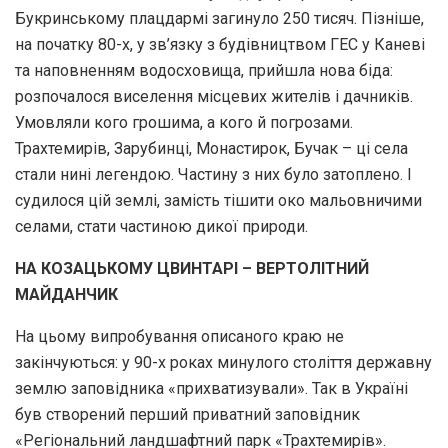
Букринському плацдармі загинуло 250 тисяч. Пізніше,
на початку 80-х, у зв’язку з будівництвом ГЕС у Каневі
та наповненням водосховища, прийшла нова біда:
розпочалося виселення місцевих жителів і дачників.
Умовляли кого грошима, а кого й погрозами.
Трахтемирів, Зарубинці, Монастирок, Бучак – ці села
стали нині легендою. Частину з них було затоплено. І
судилося цій землі, замість тішити око мальовничими
селами, стати частиною дикої природи.
НА КОЗАЦЬКОМУ ЦВИНТАРІ – ВЕРТОЛІТНИЙ
МАЙДАНЧИК
На цьому випробування описаного краю не
закінчуються: у 90-х роках минулого століття державну
землю заповідника «прихватизували». Так в Україні
був створений перший приватний заповідник
«Регіональний ландшафтний парк «Трахтемирів».