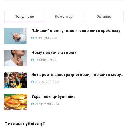
Популярне
Коментарі
Останнє
“Шишки” після уколів: як вирішити проблему
9 ГРУДНЯ, 2022
Чому лоскоче в горлі?
13 СІЧНЯ, 2020
Як парость виноградної лози, плекайте мову…
21 ЛЮТОГО, 2019
Українські цибуляники
28 ЧЕРВНЯ, 2023
Останні публікації