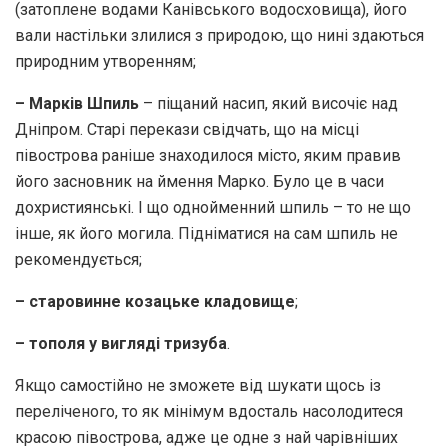
(затоплене водами Канівського водосховища), його
вали настільки злилися з природою, що нині здаються
природним утворенням;
– Марків Шпиль
– піщаний насип, який височіє над
Дніпром. Старі перекази свідчать, що на місці
півострова раніше знаходилося місто, яким пра­вив
його засновник на ймення Марко. Було це в часи
дохристиянські. І що однойменний шпиль – то не що
інше, як його могила. Підніматися на сам шпиль не
рекомендується;
– старовинне козацьке кладовище
;
– тополя у вигляді тризуба
.
Якщо самостійно не зможете від­ шукати щось із
переліченого, то як мінімум вдосталь насолодитеся
кра­сою півострова, адже це одне з най­ чарівніших