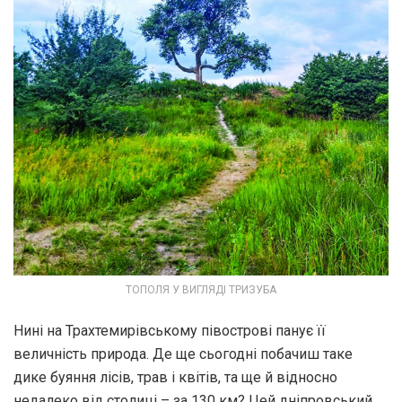
ТОПОЛЯ У ВИГЛЯДІ ТРИЗУБА
Нині на Трахтемирівському півострові панує її
величність природа. Де ще сьогодні побачиш таке
дике буяння лісів, трав і квітів, та ще й відносно
недалеко від столиці – за 130 км? Цей дніпровський