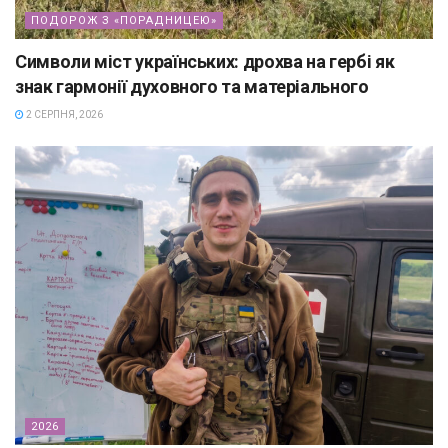
ПОДОРОЖ З «ПОРАДНИЦЕЮ»
Символи міст українських: дрохва на гербі як
знак гармонії духовного та матеріального
2 СЕРПНЯ, 2026
2026