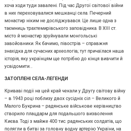
хоча ходи туди завалені. Під час Другої світової війни
в них переховувалися мешканці села. Печерний
монастир ніким не досліджувався. Це лише одна з
таємниць трахтемирівського заповідника. В ХІІІ ст.
місто й монастир зруйнували монгольські
завойовники. Як бачимо, півострів – справжня
знахідка для сучасних археологів; тут причаїлася наша
історія, яку українцям ще потрібно до кінця вивчити й
усвідомити…
ЗАТОПЛЕНІ СЕЛА-ЛЕГЕНДИ
Криваві події на цей край чекали у Другу світову війну
– в 1943 році поблизу двох сусідніх сіл – Великого й
Малого Букрина – радянське військове керівництво
створило плацдарм для подальшого визволення
Києва. Тоді з майже 400 тис. радянських солдатів, що
полягли в битві за головну водну артерію України, на