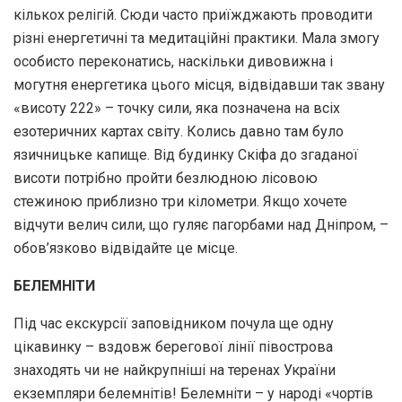
кількох релігій. Сюди часто приїжджають проводити
різні енергетичні та медитаційні практики. Мала змогу
особисто переконатись, наскільки дивовижна і
могутня енергетика цього місця, відвідавши так звану
«висоту 222» – точку сили, яка позначена на всіх
езотеричних картах світу. Колись давно там було
язичницьке капище. Від будинку Скіфа до згаданої
висоти потрібно пройти безлюдною лісовою
стежиною приблизно три кілометри. Якщо хочете
відчути велич сили, що гуляє пагорбами над Дніпром, –
обов’язково відвідайте це місце.
БЕЛЕМНІТИ
Під час екскурсії заповідником почула ще одну
цікавинку – вздовж берегової лінії півострова
знаходять чи не найкрупніші на теренах України
екземпляри белемнітів! Белемніти – у народі «чортів