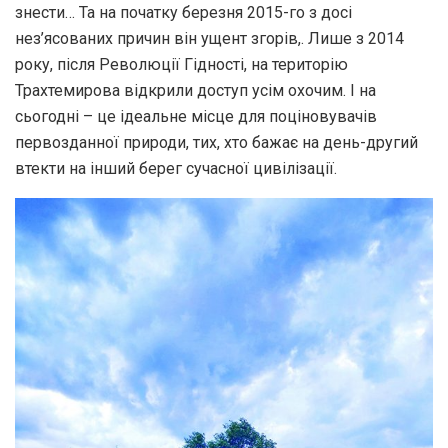
знести… Та на початку березня 2015-го з досі
нез’ясованих причин він ущент згорів,. Лише з 2014
року, після Революції Гідності, на територію
Трахтемирова відкрили доступ усім охочим. І на
сьогодні – це ідеальне місце для поціновувачів
первозданної природи, тих, хто бажає на день-другий
втекти на інший берег сучасної цивілізації.