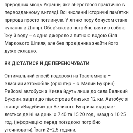
природних місць України, яке збереглося практично в
первозданному вигляді. Всі численні історичні пам’ятки
природа просто поглинула. У літню пору бонусом стане
купання в Дніпрі. Обов’язково потрібно взяти з собою
їжу й воду – є одне джерело з питною водою біля
Маркового Шпиля, але без провідника знайти його
дуже складно.
ЯК ДІСТАТИСЯ Й ДЕ ПЕРЕНОЧУВАТИ
Оптимальний спосіб подорожі на Трахтемирів –
власний автомобіль (орієнтир – с. Малий Букрин).
Рейсові автобуси з Києва йдуть лише до села Великий
Букрин, звідти до півострова близько 12 км. Автобус зі
станції «Ви­дубичі» до Великого Букрина відправ­
ляється двічі на день: о 7.40 та 15.20 год., назад о 10.25
год. (інформацію перед поїздкою потрібно
уточнювати). Їхати 2–2,5 години.