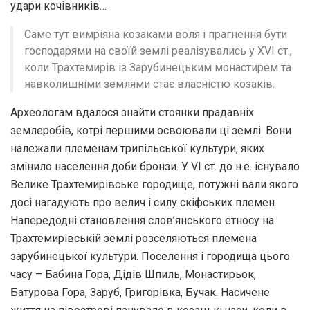
удари кочівників…
Саме тут вимріяна козаками воля і прагнення бути
господарями на своїй землі реалізувались у XVI ст.,
коли Трахтемирів із Зарубинецьким монастирем та
навколишніми землями стає власністю козаків.
Археологам вдалося знайти стоянки прадавніх
землеробів, котрі першими освоювали ці землі. Вони
належали племенам трипільської культури, яких
змінило населення доби бронзи. У VI ст. до н.е. існувало
Велике Трахтемирівське городище, потужні вали якого
досі нагадують про велич і силу скіфських племен.
Напередодні становлення слов’янського етносу на
Трахтемирівській землі розселяються племена
зарубинецької культури. Поселення і городища цього
часу – Бабина Гора, Дідів Шпиль, Монастирьок,
Батурова Гора, Заруб, Григорівка, Бучак. Насичене