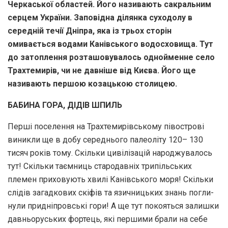
Черкаської областей. Його називають сакральним
серцем України. Заповідна ділянка суходолу в
середній течії Дніпра, яка із трьох сторін
омивається водами Канівського водосховища. Тут
до затоплення розташовувалось однойменне село
Трахтемирів, чи не давніше від Києва. Його ще
називають першою козацькою столицею.
БАБИНА ГОРА, ДІДІВ ШПИЛЬ
Перші поселення на Трахтемирівському півострові
виникли ще в добу середнього палеоліту 120– 130
тисяч років тому. Скільки цивілізацій народжувалось
тут! Скільки таємниць стародавніх трипільських
племен приховують хвилі Канівського моря! Скільки
слідів загадкових скіфів та язичницьких знань погли­
нули придніпровські гори! А ще тут покояться залишки
давньоруських фортець, які першими брали на себе