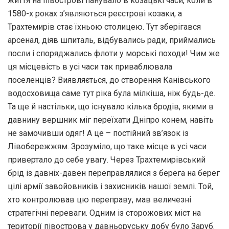
життя на півострові панувало в козацькі часи, коли в
1580-х роках з’являються реєстрові козаки, а
Трахтемирів стає їхньою столицею. Тут зберігався
арсенал, діяв шпиталь, відбувались ради, приймались
посли і споряджались флоти у морські походи! Чим же
ця місцевість в усі часи так приваблювала
поселенців? Виявляється, до створення Канівського
водосховища саме тут ріка була мілкіша, ніж будь-де.
Та ще й настільки, що існувало кілька бродів, якими в
давнину вершник міг переїхати Дніпро конем, навіть
не замочивши одяг! А це – постійний зв’язок із
Лівобережжям. Зрозуміло, що таке місце в усі часи
привертало до себе увагу. Через Трахтемирівський
брід із давніх-давен переправлялися з берега на берег
цілі армії завойовників і захисників нашої землі. Той,
хто контролював цю переправу, мав величезні
стратегічні переваги. Одним із сторожових міст на
території півострова у давньоруську добу було Заруб.