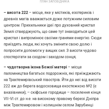
ПЛАН ЗАПОВІДНИКА
– висота 222
– місце, яке у містиків, езотериків і
древніх магів вважається дуже потужним силовим
центром. Прихильники ідеї про духовний кристал
Землі стверджують, що саме тут знаходиться цей
кристал і випромінює своїми гранями енергію. Сюди
приїздять люди, які хочуть змінити свою долю і
попросити допомоги у вищих сил. З висоти чудово
спостерігати за сходом і заходом сонця;
– чудотворна ікона Божої матері
– місце
паломництва багатьох подорожніх, які приїжджають
на Трахтемирівський півострів. Йти до неї від висоти
222 аж до берега водосховища екостежкою №2 (є
вказівники); – скіфське городище – поселен­ня кінця
VII-VI ст. до н.е. на високому правому березі Дніпра
між Трахтемировом і колишнім селом Зарубинці