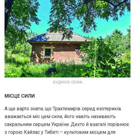
БУДИНОК СКІФА
МІСЦЕ СИЛИ
А ще варто знати, що Трахтемирів серед езотериків
вважається міс­ цем сили, його навіть називають
сакральним серцем України. Дехто й взагалі порівнює
з горою Кайлас у Тибеті – культовим місцем для