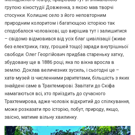
групою кіностудії Довженка, з якою мав творчі
стосунки. Колишнє село з його неповторним
природним колоритом і багатющою історією так
сподобалося чоловікові, що вирішив тут і залишитися
– свідомо відмовився від усіх благ цивілізації (живе
без електрики, газу, грошей тощо) заради внутрішньої
свободи. Олег Георгійович придбав стареньку хатку,
збудовану ще в 1886 році, яка по вікна вросла в
землю. Доклав величезних зусиль, і сьогодні це –
хата-музей із численними раритетами, більшість з яких
знайдені саме в Трахтемирові. Завітати до Скіфа
намагаються всі, хто приїздить до сучасного
Трахтемирова, адже чоловік відкритий до спілкування,
може розказати про історію, побут, природу, якщо,
звісно, матиме вільну хвилинку.