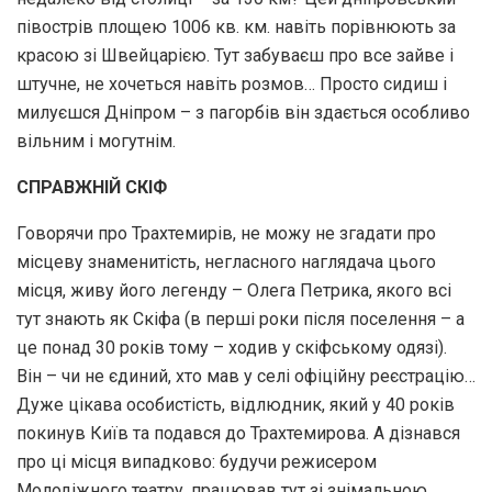
півострів площею 1006 кв. км. навіть порівнюють за
красою зі Швейцарією. Тут забуваєш про все зайве і
штучне, не хочеться навіть розмов… Просто сидиш і
милуєшся Дніпром – з пагорбів він здається особливо
вільним і могутнім.
СПРАВЖНІЙ СКІФ
Говорячи про Трахтемирів, не можу не згадати про
місцеву знаменитість, негласного наглядача цього
місця, живу його легенду – Олега Петрика, якого всі
тут знають як Скіфа (в перші роки після поселення – а
це понад 30 років тому – ходив у скіфському одязі).
Він – чи не єдиний, хто мав у селі офіційну реєстрацію…
Дуже цікава особистість, відлюдник, який у 40 років
покинув Київ та подався до Трахтемирова. А дізнався
про ці місця випадково: будучи режисером
Молодіжного театру, працював тут зі знімальною