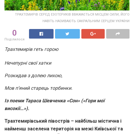
ТРАХТЕМИРІВ СЕРЕД ЕЗОТЕРИКІВ ВВАЖАЄТЬСЯ МІСЦЕМ СИЛИ, ЙОГО
НАВІТЬ НАЗИВАЮТЬ САКРАЛЬНИМ СЕРЦЕМ УКРАЇНИ
0
Поділилося
Трахтемирів геть горою
Нечепурні свої хатки
Розкидав з долею лихою,
Мов п’яний старець торбинки.
Із поеми Тараса Шевченка «Сон» («Гори мої
високії…»).
Трахтемирівський півострів – найбільш містична і
найменш заселена територія на межі Київської та