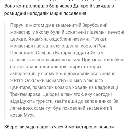
Воно контролювало брід через Дніпро й захищало
розкидані неподалік мирні поселення.
Поруч із містом діяв знаменитий Зарубський
монастир, у якому були й аскетичні підземні, печерні
церкви, й кам’яні, оздоблені наземні. Розквіт
монастиря настав після рішення короля Речі
Посполитої Стефана Баторія віддати його у
власність запорозьким козакам. При монастирі було
організовано шпиталь для старих і хворих
запорожців, у якому вони доживали своє земне
життя. Оскільки монастир не мав власного
цвинтаря, померлих козаків ховали на кладовищі
Трахтемирова. Це одна з пам’яток, яку сьогодні
відвідують туристи, завітавши до заповідника. За
легендою, саме тут був похований знаменитий
козак Муха.
Збереглися до нашого часу й монастирські печери,