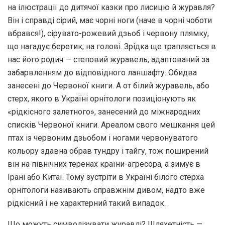
на ілюстрації до дитячої казки про лисицю й журавля?
Він і справді сірий, має чорні ноги (наче в чорні чоботи
вбрався!), сірувато-рожевий дзьоб і червону плямку,
що нагадує беретик, на голові. Зрідка ще трапляється в
нас його родич — степовий журавель, адаптований за
забарвленням до відповідного ланшафту. Обидва
занесені до Червоної книги. А от білий журавель, або
стерх, якого в Україні орнітологи позиціонують як
«рідкісного залетного», занесений до міжнародних
списків Червоної книги. Ареалом свого мешкання цей
птах із червоним дзьобом і ногами червонуватого
кольору здавна обрав тундру і тайгу, тож поширений
він на північних теренах країни-агресора, а зимує в
Ірані або Китаї. Тому зустріти в Україні білого стерха
орнітологи називають справжнім дивом, надто вже
рідкісний і не характерний такий випадок.
Що можуть символізувати журавлі? Шляхетність —