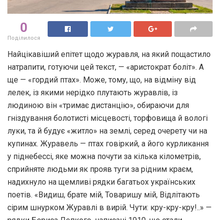
0
Поділилося
Найцікавіший епітет щодо журавля, на який пощастило
натрапити, готуючи цей текст, — «аристократ боліт». А
ще — «гордий птах». Може, тому, що, на відміну від
лелек, із якими нерідко плутають журавлів, із
людиною він «тримає дистанцію», обираючи для
гніздування болотисті місцевості, торфовища й вологі
луки, та й будує «житло» на землі, серед очерету чи на
купинах. Журавель — птах говіркий, а його курликання
у піднебессі, яке можна почути за кілька кілометрів,
сприйняте людьми як прояв туги за рідним краєм,
надихнуло на щемливі рядки багатьох українських
поетів. «Видиш, брате мій, Товаришу мій, Відлітають
сірим шнурком Журавлі в вирій. Чути: кру-кру-кру!..» —