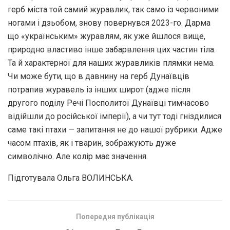
герб міста той самий журавлик, так само із червоними
ногами і дзьобом, знову повернувся 2023-го. Дарма
що «українським» журавлям, як уже йшлося вище,
природно властиво інше забарвлення цих частин тіла.
Та й характерної для наших журавликів плямки нема.
Чи може бути, що в давнину на герб Дунаївців
потрапив журавель із інших широт (адже після
другого поділу Речі Посполитої Дунаївці тимчасово
відійшли до російської імперії), а чи тут тоді гніздилися
саме такі птахи — запитання не до нашої рубрики. Адже
часом птахів, як і тварин, зображують дуже
символічно. Але колір має значення.
Підготувала Ольга ВОЛИНСЬКА.
Попередня публікація