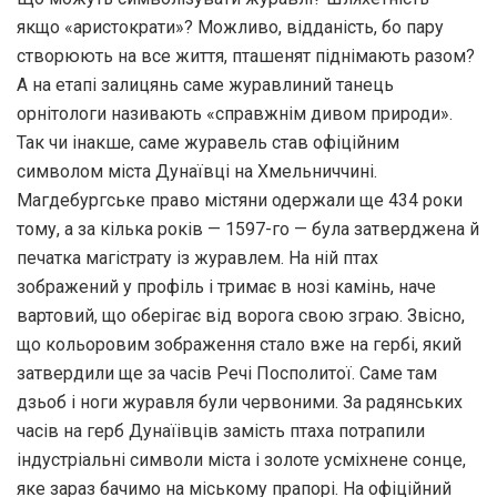
якщо «аристократи»? Можливо, відданість, бо пару
створюють на все життя, пташенят піднімають разом?
А на етапі залицянь саме журавлиний танець
орнітологи називають «справжнім дивом природи».
Так чи інакше, саме журавель став офіційним
символом міста Дунаївці на Хмельниччині.
Магдебургське право містяни одержали ще 434 роки
тому, а за кілька років — 1597-го — була затверджена й
печатка магістрату із журавлем. На ній птах
зображений у профіль і тримає в нозі камінь, наче
вартовий, що оберігає від ворога свою зграю. Звісно,
що кольоровим зображення стало вже на гербі, який
затвердили ще за часів Речі Посполитої. Саме там
дзьоб і ноги журавля були червоними. За радянських
часів на герб Дунаїівців замість птаха потрапили
індустріальні символи міста і золоте усміхнене сонце,
яке зараз бачимо на міському прапорі. На офіційний