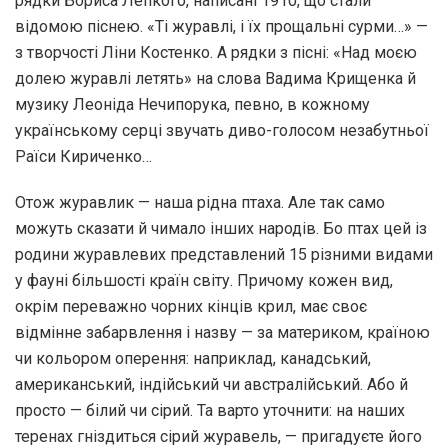
рядки Бориса Лепкого, написані 1910, що стали
відомою піснею. «Ті журавлі, і їх прощальні сурми…» —
з творчості Ліни Костенко. А рядки з пісні: «Над моєю
долею журавлі летять» на слова Вадима Крищенка й
музику Леоніда Нечипорука, певно, в кожному
українському серці звучать диво-голосом незабутньої
Раїси Кириченко…
Отож журавлик — наша рідна птаха. Але так само
можуть сказати й чимало інших народів. Бо птах цей із
родини журавлевих представлений 15 різними видами
у фауні більшості країн світу. Причому кожен вид,
окрім переважно чорних кінців крил, має своє
відмінне забарвлення і назву — за материком, країною
чи кольором оперення: наприклад, канадський,
американський, індійський чи австралійський. Або й
просто — білий чи сірий. Та варто уточнити: на наших
теренах гніздиться сірий журавель, — пригадуєте його