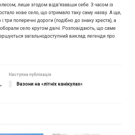
колесом, лише згодом відв’язавши себе. З часом із
постало нове село, що отримало таку саму назву. А ще,
 три поперечні дороги (подібно до знаку хреста), а
 оборали село кругом двічі. Розповідають, що саме
вершується загальнодоступний виклад легенди про
Наступна публікація
,
Вазони на «літніх канікулах»