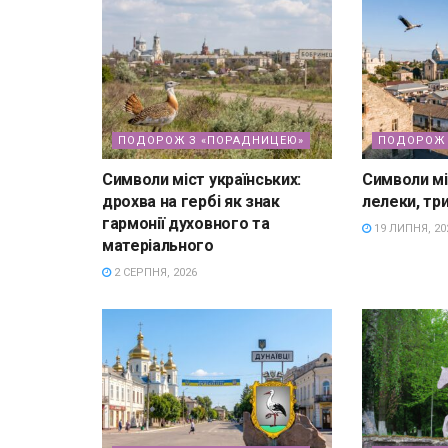
ПОДОРОЖ З «ПОРАДНИЦЕЮ»
ПОДОРОЖ 
Символи міст українських:
Символи мі
дрохва на гербі як знак
лелеки, три
гармонії духовного та
19 ЛИПНЯ, 20
матеріального
2 СЕРПНЯ, 2026