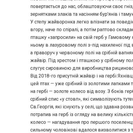
повертається до нас, облаштовуючи своє гніз
зернятками злаків та насінням бур’янів і там
У степу жайворонка легко впізнати за поведі
вгору, наче по спіралі, а потім раптово склад
пташку «запросили» на свій герб у Гамовому 
ньому в лазуровому полі з-під нахиленої під 
а праворуч у червоному полі на срібній вапня
жайвір. Під хрестом і пташкою у срібному пол
слугує сировиною для виробництва рицинової
Від 2018-го присутній жайвір і на гербі Яхні
цей птах — уже срібний із золотими лапками т
на гербі — золоте колесо від возу. З боків ге
срібний спис «у стовп», які символізують тут
Св.Георгія, які існують у селі, що здавна роз
потрапив на герб із огляду на велику кількіст
колесо — нагадування про першого поселенця
сильному чоловікові вдалося визволитися з т