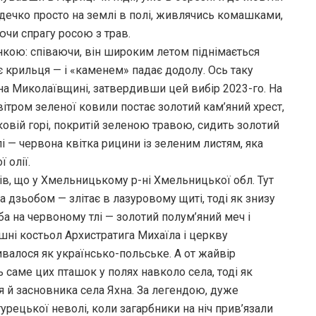
дечко просто на землі в полі, живлячись комашками,
уючи спрагу росою з трав.
нкою: співаючи, він широким летом піднімається
ає крильця — і «каменем» падає додолу. Ось таку
на Миколаївщині, затвердивши цей вибір 2023-го. На
вітром зеленої ковили постає золотий кам’яний хрест,
ковій горі, покритій зеленою травою, сидить золотий
і — червона квітка рицини із зеленим листям, яка
 олії.
вців, що у Хмельницькому р-ні Хмельницької обл. Тут
а дзьобом — злітає в лазуровому щиті, тоді як знизу
рба на червоному тлі — золотий полум’яний меч і
ешні костьол Архистратига Михаїла і церкву
вивалося як українсько-польське. А от жайвір
ь саме цих пташок у полях навколо села, тоді як
 й засновника села Яхна. За легендою, дуже
урецької неволі, коли загарбники на ніч прив’язали