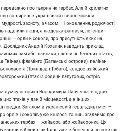
 переважно про тварин на гербах. Але й крилатих
ньо поширені в українській і європейській
мудрості, захисту, а часом — і оновлення, родючості,
в наділили люди, а людська фантазія, легенди і
рніші — орли й соколи, про присутність яких на
и. Дослідник Андрій Кохалик наводить приклад
найомих нам або, навпаки, ніколи не бачених птахів,
ва Гвінея), фламінго (Багамські острови), пелікан
рвонохвоста (Тринідад і Тобаго), кондор азійський
ператорський (птах із родини папугових, острів
 на думку історика Володимира Панченка, в одних
их птахів у даній місцевості, а в інших —
і предки. Загалом в українській геральдиці міст —
о орлів і соколів уже йшлося, то нині згадаймо про
раїнських гербах — жайвора, або жайворонка. Ця
увавши в Африці чи Індії, уже в березні й до жовтня