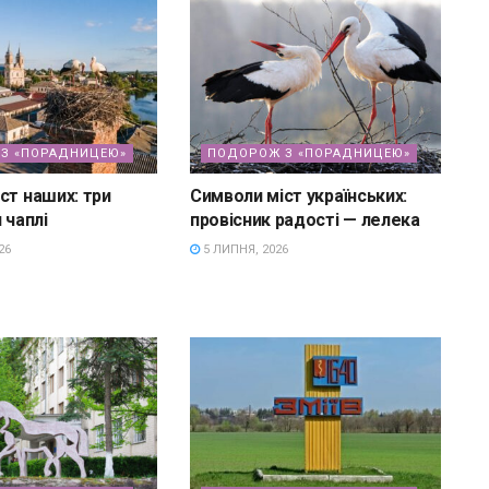
З «ПОРАДНИЦЕЮ»
ПОДОРОЖ З «ПОРАДНИЦЕЮ»
ст наших: три
Символи міст українських:
 чаплі
провісник радості — лелека
26
5 ЛИПНЯ, 2026