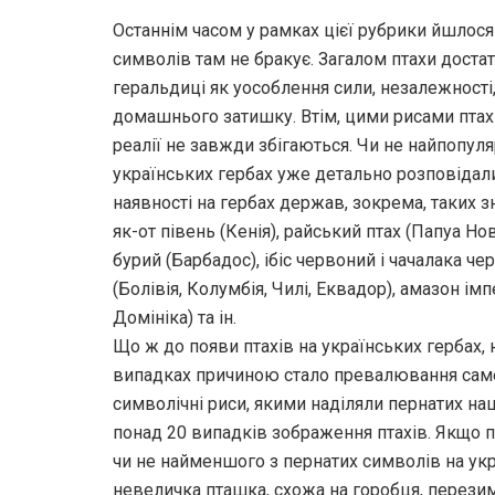
Останнім часом у рамках цієї рубрики йшлося
символів там не бракує. Загалом птахи достат
геральдиці як уособлення сили, незалежності, 
домашнього затишку. Втім, цими рисами птахі
реалії не завжди збігаються. Чи не найпопуля
українських гербах уже детально розповідал
наявності на гербах держав, зокрема, таких з
як-от півень (Кенія), райський птах (Папуа Но
бурий (Барбадос), ібіс червоний і чачалака че
(Болівія, Колумбія, Чилі, Еквадор), амазон ім
Домініка) та ін.
Що ж до появи птахів на українських гербах,
випадках причиною стало превалювання саме ц
символічні риси, якими наділяли пернатих наш
понад 20 випадків зображення птахів. Якщо пр
чи не найменшого з пернатих символів на ук
невеличка пташка, схожа на горобця, перезим