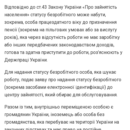
Відповідно до ст.43 Закону України «Про зайнятість
населення» статусу безробітного може набути,
зокрема, особа працездатного віку до призначення
пенсії (зокрема на пільгових умовах або за вислугу
років), яка через відсутність роботи не має заробітку
або інших передбачених законодавством доходів,
готова та здатна приступити до роботи, роз’яснюють у
Держпраці України.
Для надання статусу безробітного особа, яка шукає
роботу, подає заяву про надання статусу безробітного
(зокрема засобами електронної ідентифікації) до
центру зайнятості, який обирає для обслуговування.
Разом із тим, внутрішньо переміщеною особою є
громадянин України, іноземець або особа без
громадянства, яка перебуває на території України на
законних підставах та має право на постійне