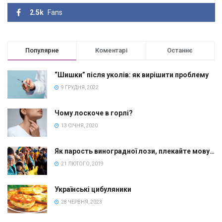
2.5k
Fans
Популярне
Коментарі
Останнє
“Шишки” після уколів: як вирішити проблему
9 ГРУДНЯ, 2022
Чому лоскоче в горлі?
13 СІЧНЯ, 2020
Як парость виноградної лози, плекайте мову…
21 ЛЮТОГО, 2019
Українські цибуляники
28 ЧЕРВНЯ, 2023