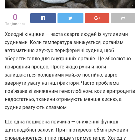
0
Поділилося
Холодні кінцівки — часта скарга людей із чутливими
судинами. Коли температура знижується, організм
автоматично звужує периферичні судини, щоб
зберегти тепло для внутрішніх органів. Це абсолютно
природний процес. Проте якщо руки й ноги
залишаються холодними майже постійно, варто
звернути увагу на інші фактори. Часто проблема
пов’язана зі зниженим гемоглобіном: коли еритроцитів
недостатньо, тканини отримують менше кисню, а
судини реагують спазмом.
Ще одна поширена причина — зниження функції
щитоподібної залози. При гіпотиреозі обмін речовин
сповільнюється, і тіло гірше утримує тепло. Холод у