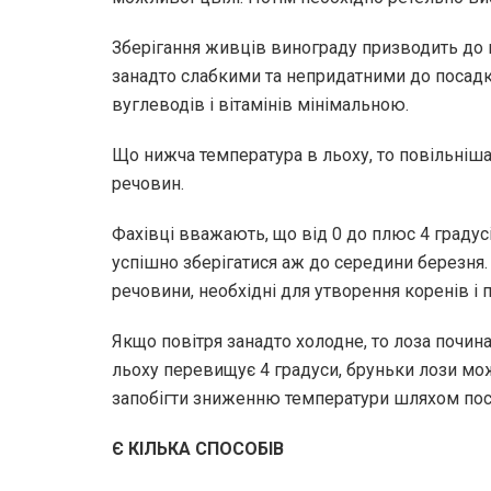
Зберігання живців винограду призводить до в
занадто слабкими та непридатними до посадк
вуглеводів і вітамінів мінімальною.
Що нижча температура в льоху, то повільніш
речовин.
Фахівці вважають, що від 0 до плюс 4 градус
успішно зберігатися аж до середини березня.
речовини, необхідні для утворення коренів і п
Якщо повітря занадто холодне, то лоза почин
льоху перевищує 4 градуси, бруньки лози мо
запобігти зниженню температури шляхом пост
Є КІЛЬКА СПОСОБІВ