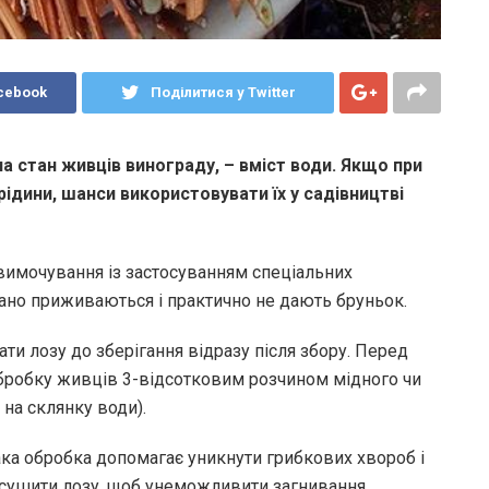
cebook
Поділитися у Twitter
а стан живців винограду, – вміст води. Якщо при
рідини, шанси використовувати їх у садівництві
 вимочування із застосуванням спеціальних
гано приживаються і практично не дають бруньок.
ти лозу до зберігання відразу після збору. Перед
бробку живців 3-відсотковим розчином мідного чи
 на склянку води).
ака обробка допомагає уникнути грибкових хвороб і
исушити лозу, щоб унеможливити загнивання.