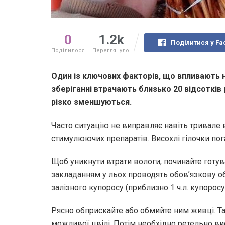
0
1.2k
Поділитися у Fa
Поділилося
Переглянуло
Один із ключових факторів, що впливають н
зберіганні втрачають близько 20 відсотків 
різко зменшуються.
Часто ситуацію не виправляє навіть тривале
стимулюючих препаратів. Висохлі гілочки по
Щоб уникнути втрати вологи, починайте готува
закладанням у льох проводять обов’язкову о
залізного купоросу (приблизно 1 ч.л. купоросу
Рясно обприскайте або обмийте ним живці. Т
можливої цвілі. Потім необхідно ретельно в