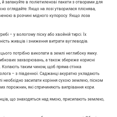
й запакуйте в поліетиленові пакети з отворами для
жно оглядайте. Якщо на лозі утворилася пліснява,
оченою в розчині мідного купоросу. Якщо лоза
ебі – у вологому піску або хвойній тирсі. Їх
ність живців і зниження витрати вуглеводів.
цього потрібно викопати в землі неглибоку ямку.
грибкових захворювань, а також збереже корисні
. Копають таким чином, щоб пряма стінка
полога – з південної. Саджанці акуратно укладають
Далі необхідно засипати коріння сухою землею, піском
них порожнин, які спричиняють випрівання кори.
нців, що знаходяться над ямою, присипають землею,