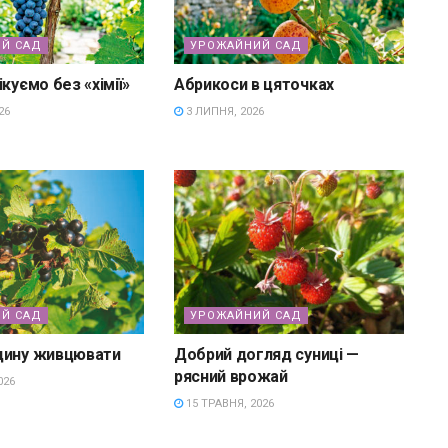
Й САД
УРОЖАЙНИЙ САД
куємо без «хімії»
Абрикоси в цяточках
26
3 ЛИПНЯ, 2026
Й САД
УРОЖАЙНИЙ САД
дину живцювати
Добрий догляд суниці —
рясний врожай
026
15 ТРАВНЯ, 2026