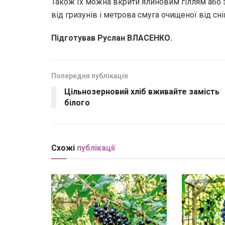
Також їх можна вкрити ялиновим гіллям або 
від гризунів і метрова смуга очищеної від сн
Підготував Руслан ВЛАСЕНКО.
Попередня публікація
Цільнозерновий хліб вживайте замість
білого
Схожі
публікації