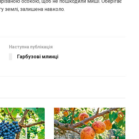
зрізаною осокою, щоб не пошкодили миші. Оберігає
ігу землі, залишена навколо.
Наступна публікація
Гарбузові млинці