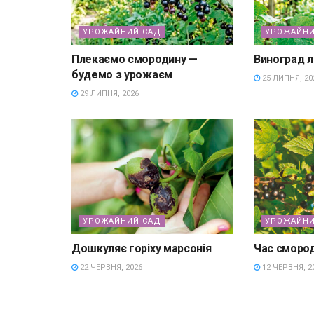
УРОЖАЙНИЙ САД
УРОЖАЙНИ
Плекаємо смородину —
Виноград лі
будемо з урожаєм
25 ЛИПНЯ, 20
29 ЛИПНЯ, 2026
УРОЖАЙНИЙ САД
УРОЖАЙНИ
Дошкуляє горіху марсонія
Час сморо
22 ЧЕРВНЯ, 2026
12 ЧЕРВНЯ, 2