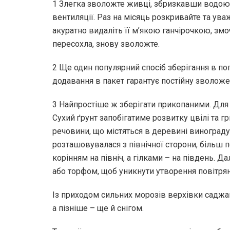
1 Злегка зволожте живці, збризкавши водою, 
вентиляції. Раз на місяць розкривайте та ува
акуратно видаліть її м’якою ганчірочкою, зм
пересохла, знову зволожте.
2 Ще один популярний спосіб зберігання в погр
додавання в пакет гарантує постійну зволоже
3 Найпростіше ж зберігати прикопаними. Для 
Сухий ґрунт запобігатиме розвитку цвілі та 
речовини, що містяться в деревині винограду
розташовувалася з північної сторони, більш 
корінням на північ, а гілками – на південь. 
або торфом, щоб уникнути утворення повітря
Із приходом сильних морозів верхівки саджа
а пізніше – ще й снігом.