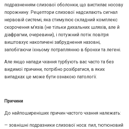
подразненням слизової оболонки, що вистилає носову
порожнину. Рецептори слизової надсилають сигнал
нервовій системі, яка стимулює складний комплекс
скорочення м’язів (не тільки дихальних шляхів, але й
діафрагми, очеревини), і потужний потік повітря
виштовхує накопичені забруднення назовні,
запобігаючи їхньому потраплянню в бронхи та легені.
Але якщо напади чхання турбують вас часто та без
видимої причини, потрібно розібратися, в яких
випадках це може бути ознакою патології.
Причини
До найпоширеніших причин частого чхання належать:
— зовнішні подразники слизової носа: пил, тютюновий