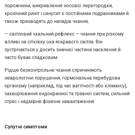
порожнини, викривлення носової перегородки,
хронічний риніт і синусит є постійними подразниками й
також призводять до нападів чхання;
— світловий чхальний рефлекс — чхання при різкому
впливі на сітківку ока яскравого світла. Він
зустрічається у досить значної частини населення й
часто буває спадковим.
Рідше безконтрольне чхання спричиняють
неврологічні порушення, гормональна перебудова
організму (наприклад, під час вагітності або клімаксу),
захворювання ендокринної та травної систем, сильний
стрес і надмірне фізичне навантаження.
Супутні симптоми