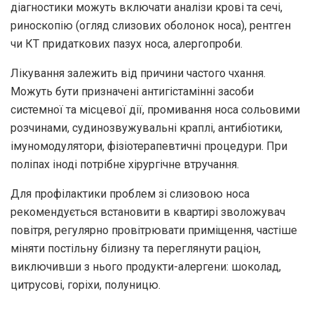
діагностики можуть включати аналізи крові та сечі,
риноскопію (огляд слизових оболонок носа), рентген
чи КТ придаткових пазух носа, алергопроби.
Лікування залежить від причини частого чхання.
Можуть бути призначені антигістамінні засоби
системної та місцевої дії, промивання носа сольовими
розчинами, судинозвужувальні краплі, антибіотики,
імуномодулятори, фізіотерапевтичні процедури. При
поліпах іноді потрібне хірургічне втручання.
Для профілактики проблем зі слизовою носа
рекомендується встановити в квартирі зволожувач
повітря, регулярно провітрювати приміщення, частіше
міняти постільну білизну та переглянути раціон,
виключивши з нього продукти-алергени: шоколад,
цитрусові, горіхи, полуницю.