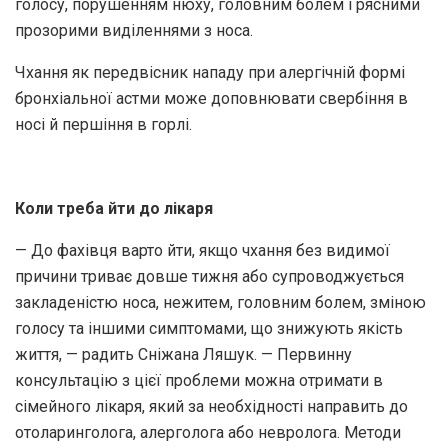
голосу, порушенням нюху, головним болем і рясними
прозорими виділеннями з носа.
Чхання як передвісник нападу при алергічній формі
бронхіальної астми може доповнювати свербіння в
носі й першіння в горлі.
Коли
треба
йти до лікаря
— До фахівця варто йти, якщо чхання без видимої
причини триває довше тижня або супроводжується
закладеністю носа, нежитем, головним болем, зміною
голосу та іншими симптомами, що знижують якість
життя, — радить Сніжана Ляшук. — Первинну
консультацію з цієї проблеми можна отримати в
сімейного лікаря, який за необхідності направить до
отоларинголога, алерголога або невролога. Методи