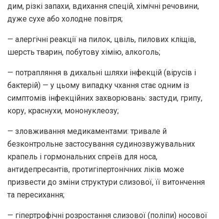
дим, різкі запахи, вдихання спецій, хімічні речовини,
дуже сухе або холодне повітря;
— алергічні реакції на пилок, цвіль, пилових кліщів,
шерсть тварин, побутову хімію, алкоголь;
— потрапляння в дихальні шляхи інфекцій (вірусів і
бактерій) — у цьому випадку чхання стає одним із
симптомів інфекційних захворювань: застуди, грипу,
кору, краснухи, мононуклеозу;
— зловживання медикаментами: тривале й
безконтрольне застосування судинозвужувальних
крапель і гормональних спреїв для носа,
антидепресантів, протигіпертонічних ліків може
призвести до зміни структури слизової, її витончення
та пересихання;
— гіпертрофічні розростання слизової (поліпи) носової