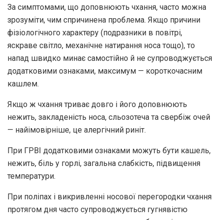
За симптомами, що доповнюють чхання, часто можна
зрозуміти, чим спричинена проблема. Якщо причини
фізіологічного характеру (подразники в повітрі,
яскраве світло, механічне натирання носа тощо), то
напад швидко минає самостійно й не супроводжується
додатковими ознаками, максимум — короткочасним
кашлем.
Якщо ж чхання триває довго і його доповнюють
нежить, закладеність носа, сльозотеча та свербіж очей
— найімовірніше, це алергічний риніт.
При ГРВІ додатковими ознаками можуть бути кашель,
нежить, біль у горлі, загальна слабкість, підвищення
температури.
При поліпах і викривленні носової перегородки чхання
протягом дня часто супроводжується гугнявістю