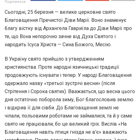
Поділилося
Сьогодні, 25 березня — велике церковне свято
Благовіщення Пречистої Діви Марії. Воно знаменує
благу вістку від Архангела Гавриїла до Діви Марії про
те, що Вона непорочно зачне від Духа Святого і
народить Ісуса Христа — Сина Божого, Месію.
В Україну свято прийшло з утвердженням
християнства. Проте народні язичницькі традиції
продовжують існувати і тепер. У народі Благовіщення
одержало назву «третьої зустрічі весни» (після
Стрітення і Сорока святих). Вважається, що весна цього
дня остаточно поборола зиму, Бог благословив землю
і відкрив її для сівби. До Благовіщення землі не
чіпали, польовими роботами не займалися, та й у саме
свято не працювали, бо це великий гріх. Вислів «На
Благовіщення навіть птиця гнізда не в’є» вважають