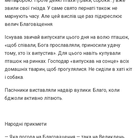
метафорою. Проте деякі птахи (граки, сороки…) вже
звили свої гнізда. У саме свято пернаті також не
марнують часу. Але цей вислів ще раз підкреслює
велич Благовіщення.
Існував звичай випускати цього дня на волю пташок,
«щоб співали, Бога прославляли, приносили удачу
тому, хто їх випустив». Для цього навіть купували
пташок на ринках. Господар «випускав на сонце» всіх
домашніх тварин, щоб прогулялися. Не сиділи в хаті кіт
і собака.
Пасічники виставляли надвір вулики. Благо, коли
бджоли активно літають.
Народні прикмети
— Яка погода на Благовіщення — така на Великдень.