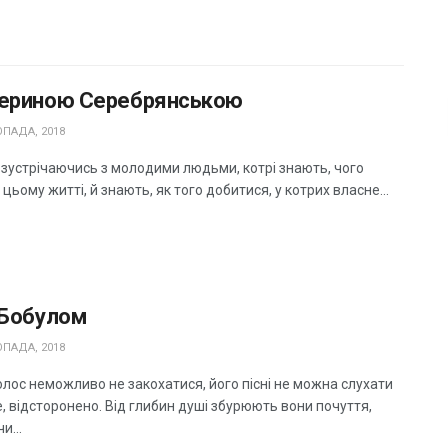
териною Серебрянською
ПАДА, 2018
 зустрічаючись з молодими людьми, котрі знають, чого
 цьому житті, й знають, як того добитися, у котрих власне...
 Бобулом
ПАДА, 2018
олос неможливо не закохатися, його пісні не можна слухати
, відсторонено. Від глибин душі збурюють вони почуття,
и...