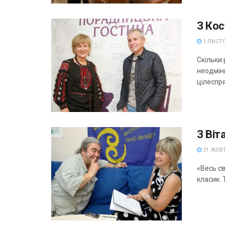
З Ко
1 ЛИСТО
Скільки 
неодмінн
цілеспря
З Віт
31 ЖОВТ
«Весь св
класик. 