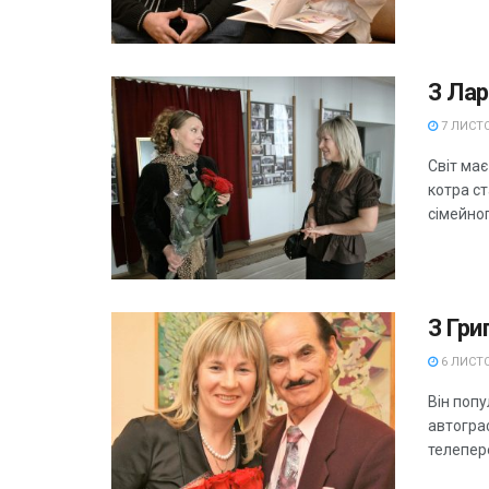
З Ла
7 ЛИСТО
Світ має
котра с
сімейног
З Гри
6 ЛИСТО
Він попу
автограф
телепере