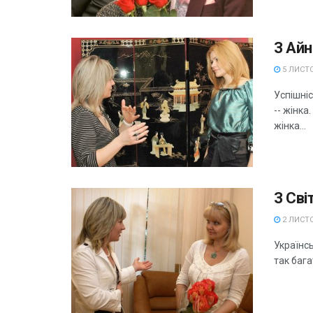
З Ай
5 ЛИСТО
Успішні
-- жінка
жінка...
З Св
2 ЛИСТО
Українсь
так бага