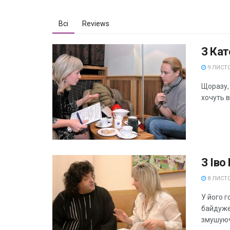
Всі
Reviews
З Ка
9 ЛИСТО
Щоразу,
хочуть в
З Іво
8 ЛИСТО
У його г
байдуже
змушуюч