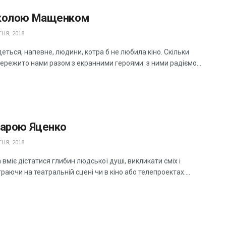
колою Мащенком
НЯ, 2018
еться, напевне, людини, котра б не любила кіно. Скільки
ережито нами разом з екранними героями: з ними радіємо...
марою Яценко
НЯ, 2018
 вміє дістатися глибин людської душі, викликати сміх і
граючи на театральній сцені чи в кіно або телепроектах....