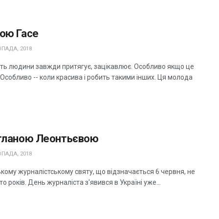
ною Гасе
ПАДА, 2018
сть людини завжди притягує, зацікавлює. Особливо якщо це
. Особливо -- коли красива і робить такими інших. Ця молода
ітланою Леонтьєвою
ПАДА, 2018
кому журналістському святу, що відзначається 6 червня, не
то років. День журналіста з'явився в Україні уже...