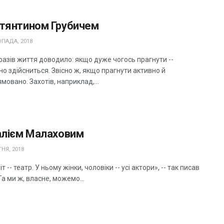
стянтином Грубичем
ПАДА, 2018
разів життя доводило: якщо дуже чогось прагнути --
о здійсниться. Звісно ж, якщо прагнути активно й
мовано. Захотів, наприклад,...
алієм Малаховим
НЯ, 2018
іт -- театр. У ньому жінки, чоловіки -- усі актори», -- так писав
Та ми ж, власне, можемо...