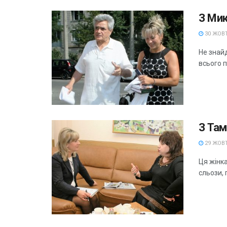
З Ми
30 ЖОВТ
Не знайд
всього п
З Та
29 ЖОВТ
Ця жінка
сльози, 