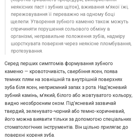
неякісних паст і зубних щіток), вживання м’якої їжі,
пережовування її переважно на одному боці
щелепи. Утворення зубного каменю також можуть
спричиняти порушення сольового обміну в
організмі, неправильне положення зубів, надміру
шорсткувата поверхня через неякісне пломбування,
протезування.
Серед перших симптомів формування зубного
каменю — кровоточивість, свербіння ясен, поява
темних плям на зовнішній та внутрішній поверхнях
зуба біля ясен, неприємний запах з рота. Над’ясневий
зубний камінь, м’який, білого або жовтуватого кольору,
видно неозброєним оком. Під’ясневий зазвичай
твердий, зеленувато-чорний або темно-коричневий,
його можна виявити тільки за допомогою спеціальних
стоматологічних інструментів. Він щільно прилягає до
поверхні кореня зуба.