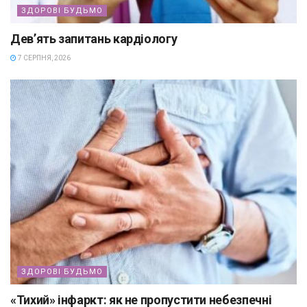
ЗДОРОВІ БУДЬМО
Дев’ять запитань кардіологу
7 СЕРПНЯ, 2026
ЗДОРОВІ БУДЬМО
«Тихий» інфаркт: як не пропустити небезпечні