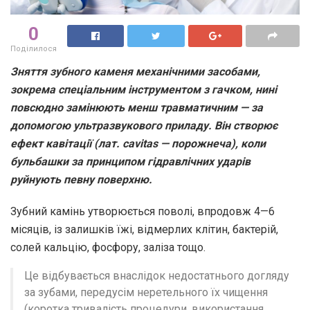
0
Поділилося
Зняття зубного каменя механічними засобами,
зокрема спеціальним інструментом з гачком, нині
повсюдно замінюють менш травматичним — за
допомогою ультразвукового приладу. Він створює
ефект кавітації (лат. cavitas — порожнеча), коли
бульбашки за принципом гідравлічних ударів
руйнують певну поверхню.
Зубний камінь утворюється поволі, впродовж 4—6
місяців, із залишків їжі, відмерлих клітин, бактерій,
солей кальцію, фосфору, заліза тощо.
Це відбувається внаслідок недостатнього догляду
за зубами, передусім неретельного їх чищення
(коротка тривалість процедури, використання