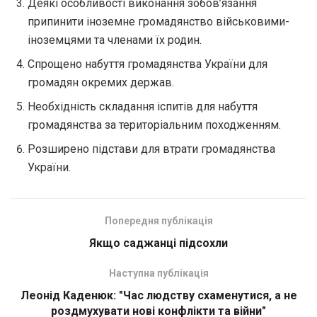
Деякі особливості виконання зобов’язання
припинити іноземне громадянство військовими-
іноземцями та членами їх родин.
Спрощено набуття громадянства України для
громадян окремих держав.
Необхідність складання іспитів для набуття
громадянства за територіальним походженням.
Розширено підстави для втрати громадянства
України.
Попередня публікація
Якщо саджанці підсохли
Наступна публікація
Леонід Каденюк: "Час людству схаменутися, а не
роздмухувати нові конфлікти та війни"