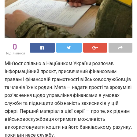
0
Поділилося
Мін’юст спільно з Нацбанком України розпочав
інформаційний проєкт, присвячений фінансовим
правам і фінансовій грамотності військовослужбовців
та членів їхніх родин. Мета — надати прості та зрозумілі
роз’яснення щодо управління фінансами в умовах
служби та підвищити обізнаність захисників у цій
сфері. Перший матеріал з цієї серії — про те, як рідним
військовослужбовця отримати можливість
використовувати кошти на його банківському рахунку,
поки він несе службу.