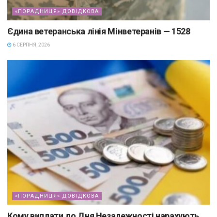
«ПОРАДНИЦЯ» ДОВІДКОВА
Єдина ветеранська лінія Мінветеранів — 1528
6 СЕРПНЯ, 2026
«ПОРАДНИЦЯ» ДОВІДКОВА
Кому виплати до Дня Незалежності нарахують