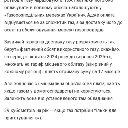
розподіл газу нараховують, тож платіжки потрібно
оплачувати в повному обсязі, наголошують у
«Газорозподільних мережах України». Адже оплата
відбувається не за спожитий газ, а за доставку його до
оселі та обслуговування мережі газопроводів.
Зазвичай тариф на доставку газу розраховують так:
беруть фактичний обсяг використаного газу, скажімо,
за період із жовтня 2024 року до вересня 2025-го,
множать на тариф місцевого облгазу (він різний у
кожному регіоні) і ділять отриману суму на 12 місяців.
Але водночас є і мінімальна обов’язкова плата, навіть
якщо газом у домогосподарстві не користуються.
Залежить вона від установленого там обладнання:
39 кубометрів на рік — якщо газ потрібен тільки для
приготування їжі;