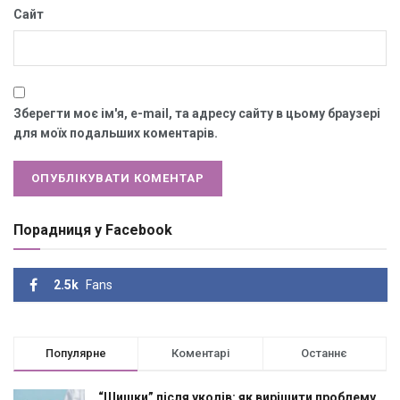
Сайт
Зберегти моє ім'я, e-mail, та адресу сайту в цьому браузері
для моїх подальших коментарів.
Порадниця у Facebook
2.5k
Fans
Популярне
Коментарі
Останнє
“Шишки” після уколів: як вирішити проблему