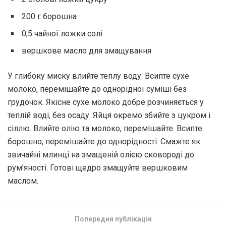
200 г борошна
0,5 чайної ложки солі
вершкове масло для змащування
У глибоку миску влийте теплу воду. Всипте сухе
молоко, перемішайте до однорідної суміші без
грудочок. Якісне сухе молоко добре розчиняється у
теплій воді, без осаду. Яйця окремо збийте з цукром і
сіллю. Влийте олію та молоко, перемішайте. Всипте
борошно, перемішайте до однорідності. Смажте як
звичайні млинці на змащеній олією сковороді до
рум’яності. Готові щедро змащуйте вершковим
маслом.
Попередня публікація