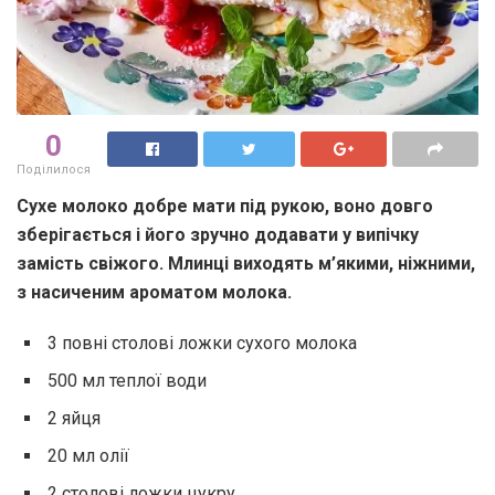
0
Поділилося
Сухе молоко добре мати під рукою, воно довго
зберігається і його зручно додавати у випічку
замість свіжого. Млинці виходять м’якими, ніжними,
з насиченим ароматом молока.
3 повні столові ложки сухого молока
500 мл теплої води
2 яйця
20 мл олії
2 столові ложки цукру