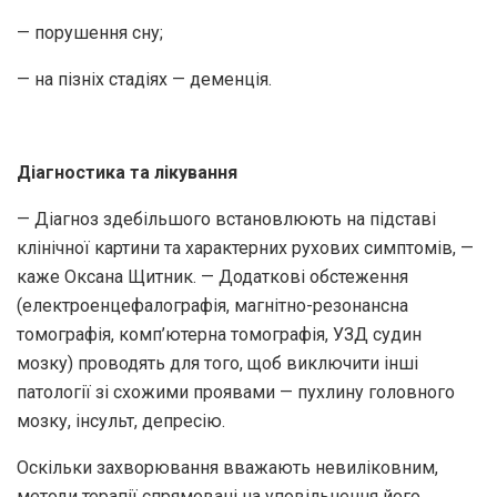
— порушення сну;
— на пізніх стадіях — деменція.
Діагностика та лікування
— Діагноз здебільшого встановлюють на підставі
клінічної картини та характерних рухових симптомів, —
каже Оксана Щитник. — Додаткові обстеження
(електроенцефалографія, магнітно-резонансна
томографія, комп’ютерна томографія, УЗД судин
мозку) проводять для того, щоб виключити інші
патології зі схожими проявами — пухлину головного
мозку, інсульт, депресію.
Оскільки захворювання вважають невиліковним,
методи терапії спрямовані на уповільнення його