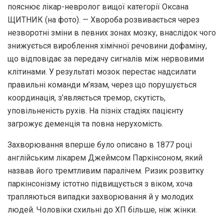
пояснює лікар-невролог вищої категорії Оксана
ЩИТНИК (на фото). — Хвороба розвивається через
незворотні зміни в певних зонах мозку, внаслідок чого
знижується вироблення хімічної речовини дофаміну,
що відповідає за передачу сигналів між нервовими
клітинами. У результаті мозок перестає надсилати
правильні команди м’язам, через що порушується
координація, з’являється тремор, скутість,
уповільненість рухів. На пізніх стадіях пацієнту
загрожує деменція та повна нерухомість.
Захворювання вперше було описано в 1877 році
англійським лікарем Джеймсом Паркінсоном, який
назвав його тремтливим паралічем. Ризик розвитку
паркінсонізму істотно підвищується з віком, хоча
трапляються випадки захворювання й у молодих
людей. Чоловіки схильні до ХП більше, ніж жінки.