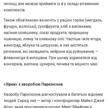
печінці, але можна приймати їх й у складі вітамінних
комплексів.
Також обов’язково включіть у раціон горіхи (мигдаль,
фундук, волоські), сухофрукти, хліб з висівками,
насіння соняшнику, соєві продукти, пророщену
пшеницю, лляну та оливкову олії. Частіше їжте ягоди,
виноград, яблука та цитрусові, в них містяться
речовини, які захищають нейрони від руйнування, —
флавоноїди й антоціани. При цьому відмовтеся від
консервів, випічки, цукерок, печива та міцного чаю.
«Зірки» з хворобою Паркінсона
Хворобу Паркінсона діагностували в багатьох відомих
людей. Серед них — актор і кінопродюсер Майкл Джей
Фокс, який прославився роллю Марті Макфлая в