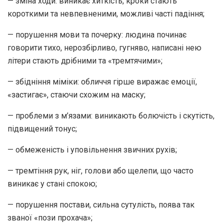
— зміна ходи: виникає хиткість, кроки стають
короткими та невпевненими, можливі часті падіння;
— порушення мови та почерку: людина починає
говорити тихо, нерозбірливо, гугняво, написані нею
літери стають дрібними та «тремтячими»;
— збідніння міміки: обличчя гірше виражає емоції,
«застигає», стаючи схожим на маску;
— проблеми з м’язами: виникають болючість і скутість,
підвищений тонус;
— обмеженість і уповільнення звичних рухів;
— тремтіння рук, ніг, голови або щелепи, що часто
виникає у стані спокою;
— порушення постави, сильна сутулість, поява так
званої «пози прохача»;