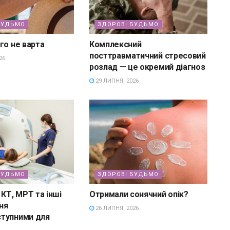
БУДЬМО
ЗДОРОВІ БУДЬМО
го не варта
Комплексний
посттравматичний стресовий
26
розлад — це окремий діагноз
29 ЛИПНЯ, 2026
БУДЬМО
ЗДОРОВІ БУДЬМО
 КТ, МРТ та інші
Отримали сонячний опік?
ня
26 ЛИПНЯ, 2026
тупними для