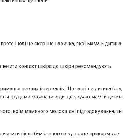
ілактичних щеплень.
проте іноді це скоріше навичка, якої мама й дитина
езпечити контакт шкіра до шкіри рекомендують
римання певних інтервалів. Що частіше дитина їсть,
вати грудьми можна всюди, де зручно мамі й дитині.
ічого, крім маминого молока: ані підгодовування, ані
чинати після 6-місячного віку, проте прикорм усе