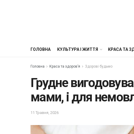
ГОЛОВНА
КУЛЬТУРА І ЖИТТЯ
КРАСА ТА З
Головна
Краса та здоров’я
Здорові будьмо
Грудне вигодовува
мами, і для немов
11 Травня, 2026