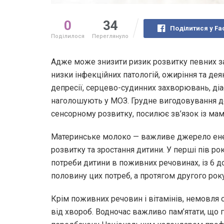
0
34
Поділитися у Fa
Поділилося
Переглянуло
Адже може знизити ризик розвитку певних зах
низки інфекційних патологій, ожиріння та деяк
депресії, серцево-судинних захворювань, діаб
наголошують у МОЗ. Грудне вигодовування до
сенсорному розвитку, посилює зв’язок із ма
Материнське молоко — важливе джерело енерг
розвитку та зростання дитини. У перші пів ро
потреби дитини в поживних речовинах, із 6
половину цих потреб, а протягом другого року
Крім поживних речовин і вітамінів, немовля о
від хвороб. Водночас важливо пам’ятати, що