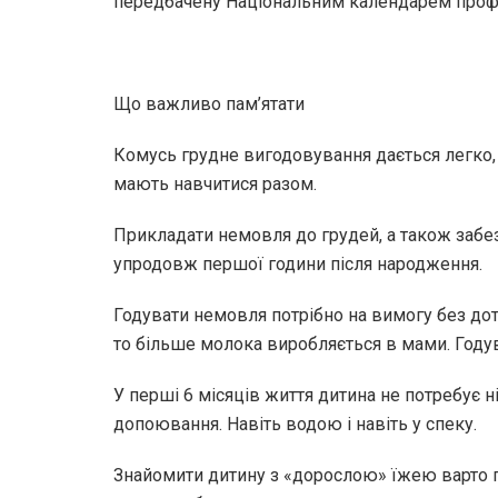
передбачену Національним календарем проф
Що важливо пам’ятати
Комусь грудне вигодовування дається легко, 
мають навчитися разом.
Прикладати немовля до грудей, а також заб
упродовж першої години після народження.
Годувати немовля потрібно на вимогу без дот
то більше молока виробляється в мами. Году
У перші 6 місяців життя дитина не потребує н
допоювання. Навіть водою і навіть у спеку.
Знайомити дитину з «дорослою» їжею варто по