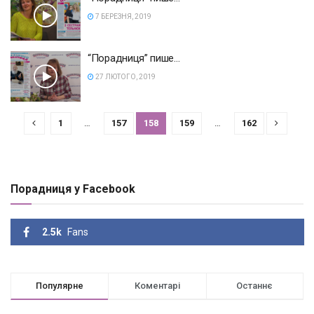
7 БЕРЕЗНЯ, 2019
“Порадниця” пише…
27 ЛЮТОГО, 2019
1
…
157
158
159
…
162
Порадниця у Facebook
2.5k
Fans
Популярне
Коментарі
Останнє