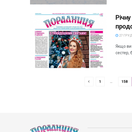
Річн
продо
27 ГРУД
Якщо ви 
сестер, 
1
…
158