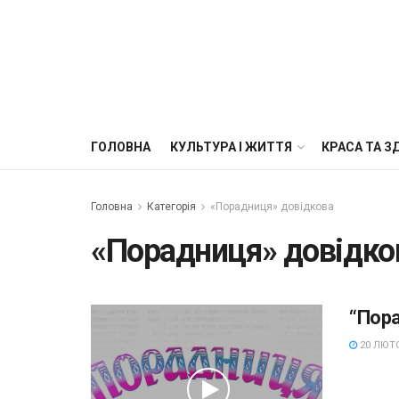
ГОЛОВНА
КУЛЬТУРА І ЖИТТЯ
КРАСА ТА З
Головна
Категорія
«Порадниця» довідкова
«Порадниця» довідко
“Пор
20 ЛЮТО