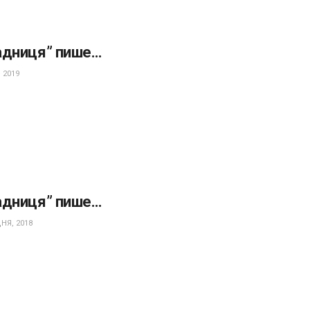
адниця” пише…
 2019
адниця” пише…
НЯ, 2018