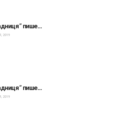
адниця” пише…
, 2019
адниця” пише…
, 2019