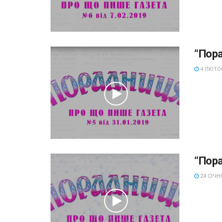
“Пор
4 ЛЮТОГ
“Пор
24 СІЧНЯ