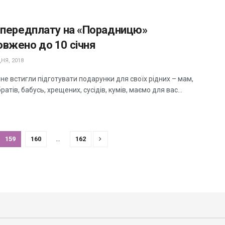
у передплату на «Порадницю»
вжено до 10 січня
НЯ, 2018
не встигли підготувати подарунки для своїх рідних – мам,
братів, бабусь, хрещених, сусідів, кумів, маємо для вас...
159
160
…
162