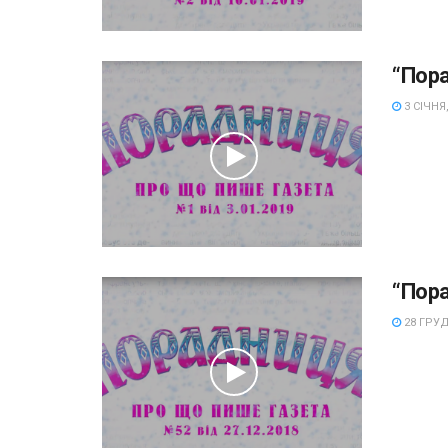
“Пор
3 СІЧНЯ,
“Пор
28 ГРУД