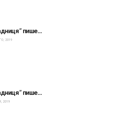
адниця” пише…
О, 2019
адниця” пише…
, 2019