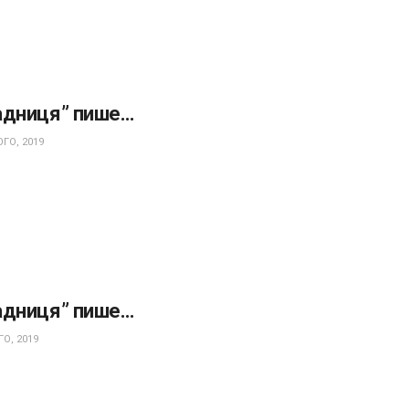
адниця” пише…
ГО, 2019
адниця” пише…
О, 2019