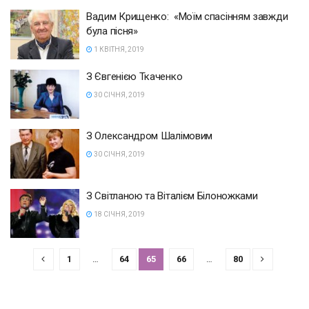
Вадим Крищенко: «Моїм спасінням завжди
була пісня»
1 КВІТНЯ, 2019
З Євгенією Ткаченко
30 СІЧНЯ, 2019
З Олександром Шалімовим
30 СІЧНЯ, 2019
З Світланою та Віталієм Білоножками
18 СІЧНЯ, 2019
1
…
64
65
66
…
80