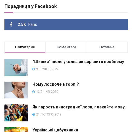
Порадниця у Facebook
2.5k
Fans
Популярне
Коментарі
Останнє
“Шишки” після уколів: як вирішити проблему
9 ГРУДНЯ, 2022
Чому лоскоче в горлі?
13 СІЧНЯ, 2020
Як парость виноградної лози, плекайте мову…
21 ЛЮТОГО, 2019
Українські цибуляники