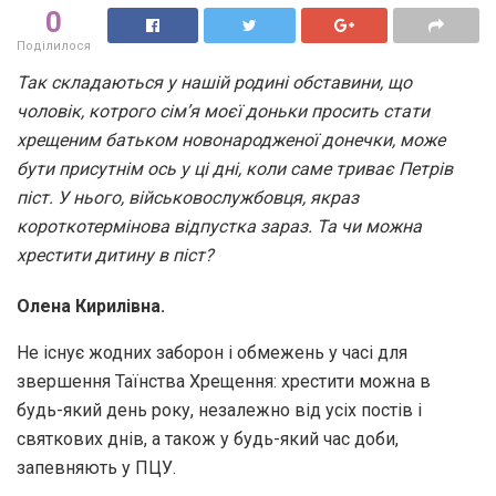
0
Поділилося
Так складаються у нашій родині обставини, що
чоловік, котрого сім’я моєї доньки просить стати
хрещеним батьком новонародженої донечки, може
бути присутнім ось у ці дні, коли саме триває Петрів
піст. У нього, військовослужбовця, якраз
короткотермінова відпустка зараз. Та чи можна
хрестити дитину в піст?
Олена Кирилівна.
Не існує жодних заборон і обмежень у часі для
звершення Таїнства Хрещення: хрестити можна в
будь-який день року, незалежно від усіх постів і
святкових днів, а також у будь-який час доби,
запевняють у ПЦУ.