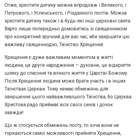
Отже, хрестити дитину можна впродовж і Великого, і
Петрового, і Успенського, і Різдвяного постів. Можна
хрестити дитину також і в будь-які інші церковні свята.
Варто лише попередньо домовитись зі священником
про конкретний зручний для вас час, аби звершити цю
важливу священнодію, Таїнство Хрещення.
Хрещення є дуже важливим моментом в житті
людини, це друге народження — духовне, це відкриття
шляху до спасіння та вічного життя у Царстві Божому.
Після Хрещення людина може брати участь і в інших
Таїнствах Церкви. Тому немає обмежень для
звершення цього найважливішого Таїнства, бо Церква
Христова радо приймає всіх своїх синів і дочок
завжди!
Що ж стосується обмежень посту, то хоча вони не
торкаються самої можливості прийняти Хрещення,