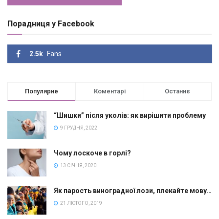
Порадниця у Facebook
2.5k
Fans
Популярне
Коментарі
Останнє
“Шишки” після уколів: як вирішити проблему
9 ГРУДНЯ, 2022
Чому лоскоче в горлі?
13 СІЧНЯ, 2020
Як парость виноградної лози, плекайте мову…
21 ЛЮТОГО, 2019