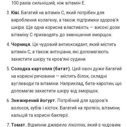
100 разів сильніший, ніж вітамін E.
Ківі.
Багатий на вітамін C, який потрібен для
вироблення колагену, а також підтримки здоров’я
шкіри. Ще одна корисна властивість — високі дози
вітаміну С призводять до зменшення зморщок.
Чорниця.
Це чудовий антиоксидант, який містить
вітамін С, а також антоціани, які допомагають
захистити шкіру та кров’яні судини.
Солодка картопля (батат).
Цей овоч дуже багатий
на корисні речовини — містить білок, складні
вуглеводи та вітаміни. Наприклад, бета-каротин, що
допомагає захистити шкіру від зморщок.
Знежирений йогурт.
Потрібний для здоров’я
волосся, зубів і кісток. Багатий на протеїн, вітаміни,
кальцій та корисні бактерії.
Томат.
Відмінне джерело лікопіну, який є чудовим