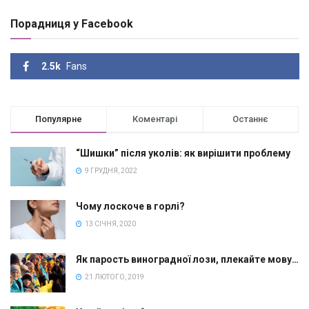
Порадниця у Facebook
2.5k
Fans
Популярне
Коментарі
Останнє
“Шишки” після уколів: як вирішити проблему
9 ГРУДНЯ, 2022
Чому лоскоче в горлі?
13 СІЧНЯ, 2020
Як парость виноградної лози, плекайте мову…
21 ЛЮТОГО, 2019