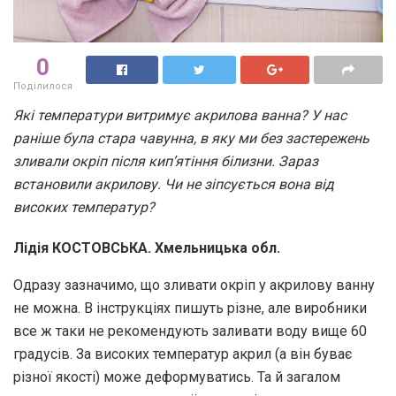
0
Поділилося
Які температури витримує акрилова ванна? У нас
раніше була стара чавунна, в яку ми без застережень
зливали окріп після кип’ятіння білизни. Зараз
встановили акрилову. Чи не зіпсується вона від
високих температур?
Лідія КОСТОВСЬКА. Хмельницька обл.
Одразу зазначимо, що зливати окріп у акрилову ванну
не можна. В інструкціях пишуть різне, але виробники
все ж таки не рекомендують заливати воду вище 60
градусів. За високих температур акрил (а він буває
різної якості) може деформуватись. Та й загалом