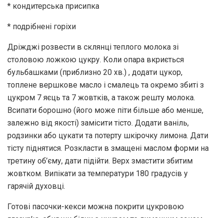
* кондитерська присипка
* подрібнені горіхи
Дріжджі розвести в склянці теплого молока зі
столовою ложкою цукру. Коли опара вкриється
бульбашками (приблизно 20 хв.) , додати цукор,
топлене вершкове масло і смалець та окремо збиті з
цукром 7 яєць та 7 жовтків, а також решту молока.
Всипати борошно (його може піти більше або менше,
залежно від якості) замісити тісто. Додати ваніль,
родзинки або цукати та потерту шкірочку лимона. Дати
тісту піднятися. Розкласти в змащені маслом форми на
третину об’єму, дати підійти. Верх змастити збитим
жовтком. Випікати за температури 180 градусів у
гарячій духовці.
Готові пасочки-кекси можна покрити цукровою