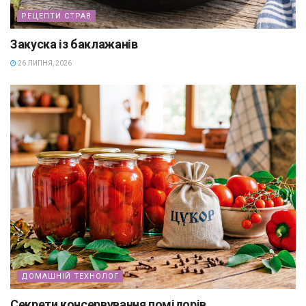
РЕЦЕПТИ СТРАВ
Закуска із баклажанів
26 ЛИПНЯ, 2026
ДОМАШНІЙ ТЕХНОЛОГ
Секрети консервування помідорів