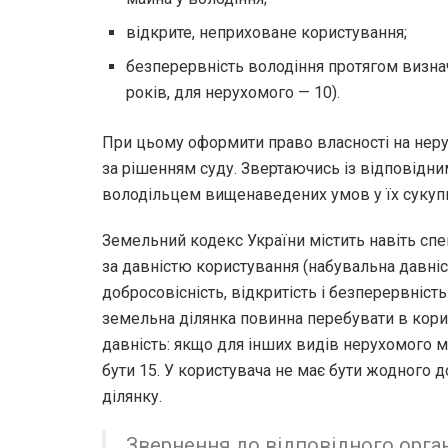
відкрите, неприховане користування;
безперервність володіння протягом визна
років, для нерухомого — 10).
При цьому оформити право власності на не
за рішенням суду. Звертаючись із відповідн
володільцем вищенаведених умов у їх сукупн
Земельний кодекс України містить навіть спе
за давністю користування (набувальна давніст
добросовісність, відкритість і безперервніст
земельна ділянка повинна перебувати в кори
давність: якщо для інших видів нерухомого м
бути 15. У користувача не має бути жодного 
ділянку.
Звернення до відповідного орга