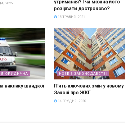
утримання? І чи можна його
А, 2025
розірвати достроково?
13 ТРАВНЯ, 2021
ЦЯ ЮРИДИЧНА
НОВЕ В ЗАКОНОДАВСТВІ
ла виклику швидкої
П’ять ключових змін у новому
Законі про ЖКГ
14 ГРУДНЯ, 2020