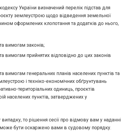
 кодексу України визначений перелік підстав для
проєкту землеустрою щодо відведення земельної
чином оформлених клопотання та додатків до нього,
та вимогам законів;
та вимогам прийнятих відповідно до цих законів
та вимогам генеральних планів населених пунктів та
емлеустрою і техніко-економічних обґрунтувань
ративно-територіальних одиниць, проєктів
ій населених пунктів, затверджених у
випадку, то рішення сесії про відмову вам у наданні
а може бути оскаржено вами в судовому порядку.