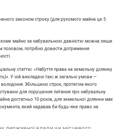
ченого законом строку (для рухомого майна це 5
рухоме майно за набувальною давністю можна лише
им позовом, потрібно довести дотримання
ості.
ціальну статтю: «Набуття права на земельну ділянку
ь)». У ній викладені такі ж загальні умови —
ь володіння. Збільшено строк, протягом якого
стуванні для порушення питання про набувальну
айна достатньо 10 років, для земельної ділянки має
документа, який надавав би будь-яке право на
ну державної влади чи місцевого