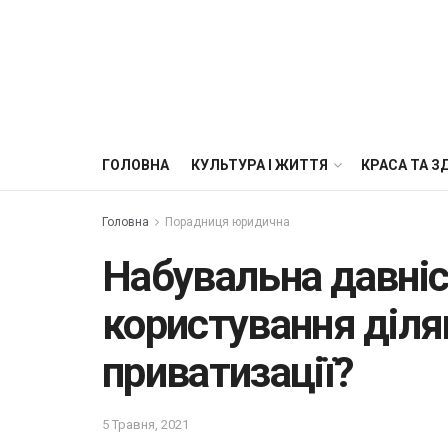
ГОЛОВНА
КУЛЬТУРА І ЖИТТЯ
КРАСА ТА З
Головна
Порадниця юридична
Набувальна давніс
користування діля
приватизації?
5 Травня, 2021