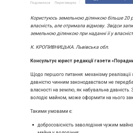
Поділилося
Переглянуло
Користуюсь земельною ділянкою більше 20 рок
власність, але отримала відмову. Звідси запи
земельною ділянкою при наданні її у власніст
К. КРОПИВНИЦЬКА. Львівська обл.
Консультує юрист редакції газети «Порад
Щодо першого питання: механізму реалізації
давністю чинним законодавством не передбач
власності на землю, як набувальна давність. 
володіє майном, може оформити на нього зак
Такими умовами є:
добросовісність заволодіння чужим майно
майна у володіння;