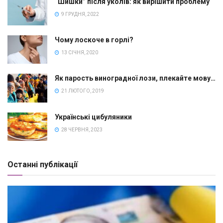
“Шишки” після уколів: як вирішити проблему
9 ГРУДНЯ, 2022
Чому лоскоче в горлі?
13 СІЧНЯ, 2020
Як парость виноградної лози, плекайте мову…
21 ЛЮТОГО, 2019
Українські цибуляники
28 ЧЕРВНЯ, 2023
Останні публікації