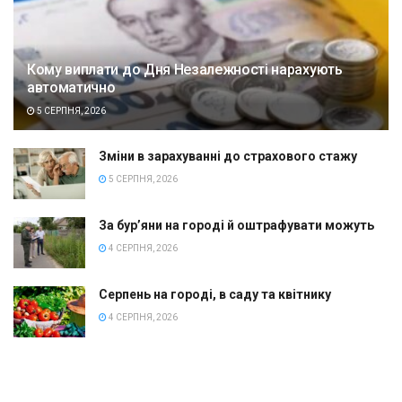
Кому виплати до Дня Незалежності нарахують
автоматично
5 СЕРПНЯ, 2026
Зміни в зарахуванні до страхового стажу
5 СЕРПНЯ, 2026
За бур’яни на городі й оштрафувати можуть
4 СЕРПНЯ, 2026
Серпень на городі, в саду та квітнику
4 СЕРПНЯ, 2026