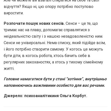
Але чи можете ви взагалі спиратися на себе та свої
відчуття? Якщо ні, цю опору потрібно поступово
виростити.
Розпочати пошук нових сенсів.
Сенси – це те, що
тримає нас на плаву, допомагає справлятися з
неідеальністю світу і з нашою незадоволеністю ним.
Сенси не універсальні. Нема списку, який підійде всім,
і його потрібно створити самому. У когось це можуть
бути діти, в когось робота, хтось бачить себе в
регулярних закоханостях, а хтось у тихому сімейному
житті.
Головне намагатися бути у стані “хотіння”, внутрішньо
наповнюючись важливими особисто для вас речами.
Джерело: психоаналітикиня Ольга Корбут.