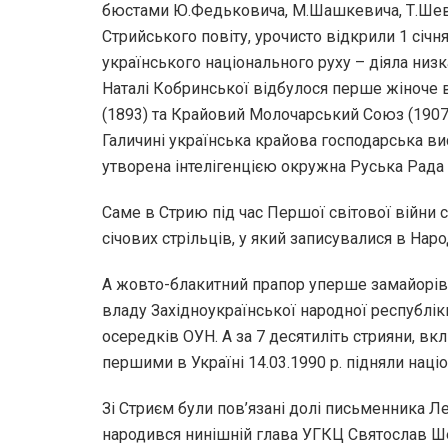
бюстами Ю.Федьковича, М.Шашкевича, Т.Шев
Стрийського повіту, урочисто відкрили 1 січн
українського національного руху – діяла низка
Наталі Кобринської відбулося перше жіноче 
(1893) та Крайовий Молочарський Союз (1907)
Галичині українська крайова господарська ви
утворена інтелігенцією окружна Руська Рада 
Саме в Стрию під час Першої світової війни
січових стрільців, у який записувалися в Нар
А жовто-блакитний прапор уперше замайорів т
владу Західноукраїнської народної республіки.
осередків ОУН. А за 7 десятиліть стрияни, в
першими в Україні 14.03.1990 р. підняли наці
Зі Стриєм були пов’язані долі письменника Л
народився нинішній глава УГКЦ Святослав Ше