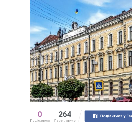
0
264
Поділитися у Fa
Поділилося
Переглянуло