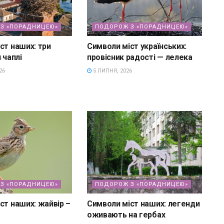
З «ПОРАДНИЦЕЮ»
ПОДОРОЖ З «ПОРАДНИЦЕЮ»
ст наших: три
Символи міст українських:
 чаплі
провісник радості — лелека
26
5 ЛИПНЯ, 2026
З «ПОРАДНИЦЕЮ»
ПОДОРОЖ З «ПОРАДНИЦЕЮ»
ст наших: жайвір –
Символи міст наших: легенди
оживають на гербах