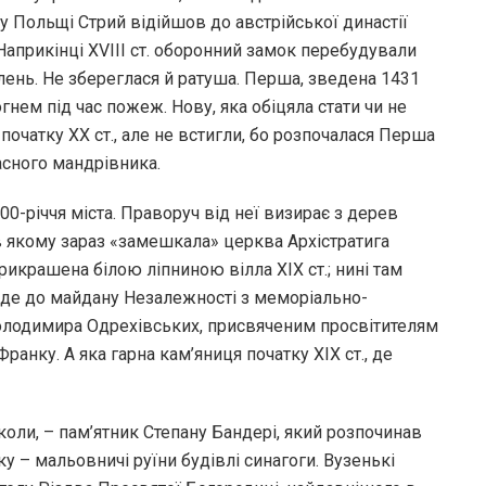
лу Польщі Стрий відійшов до австрійської династії
 Наприкінці XVIII cт. оборонний замок перебудували
плень. Не збереглася й ратуша. Перша, зведена 1431
вогнем під час пожеж. Нову, яка обіцяла стати чи не
початку ХХ ст., але не встигли, бо розпочалася Перша
асного мандрівника.
00-річчя міста. Праворуч від неї визирає з дерев
в якому зараз «замешкала» церква Архістратига
рикрашена білою ліпниною вілла ХІХ ст.; нині там
веде до майдану Незалежності з меморіально-
олодимира Одрехівських, присвяченим просвітителям
Франку. А яка гарна кам’яниця початку ХІХ ст., де
коли, – пам’ятник Степану Бандері, який розпочинав
у – мальовничі руїни будівлі синагоги. Вузенькі