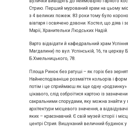
вулички виводять до неймовірно гарного кос
Стрию. Перший мурований храм на цьому місц
з 4 великих пожеж. 83 роки тому було корон
вівтаря і освячено дзвони. Костел, що діяв і 
Марії, Хранительки Людських Надій.
Варто відвідати й кафедральний храм Успіння 
Магдалини) по вул. Успінській, 16, та церкву 
Б.Хмельницького, 78.
Площа Ринок без ратуші – як горіх без зернят
Найнесподіваніше розмаїття кольорів і форм
потім і це сприймаєш як іще одну «родзинку» 
цікавого, слід озброїтися картою із зазначен
сакральними спорудами, яку можна знайти у га
архітектури місцевого значення, а відвідува
яких – краєзнавчий. Є свій музей історії і мі
центрі Стрия. Вишуканий величний будинок 