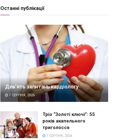
Останні публікації
Дев’ять запитань кардіологу
7 СЕРПНЯ, 2026
Тріо “Золоті ключі”: 55
років акапельного
триголосся
7 СЕРПНЯ, 2026