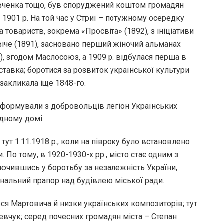
ченка тощо, був споруджений коштом громадян
я 1901 р. На той час у Стриї – потужному осередку
 товариств, зокрема «Просвіта» (1892), з ініціативи
віче (1891), засновано перший жіночий альманах
, згодом Маслосоюз, а 1909 р. відбулася перша в
ставка; боротися за розвиток української культури
закликала іще 1848-го.
 сформували з добровольців легіон Українських
одному домі.
ут 1.11.1918 р., коли на півроку було встановлено
 По тому, в 1920-1930-х рр., місто стає одним з
ключившись у боротьбу за незалежність України,
ональний прапор над будівлею міської ради.
еся Мартовича й низки українських композиторів; тут
вчук; серед почесних громадян міста – Степан