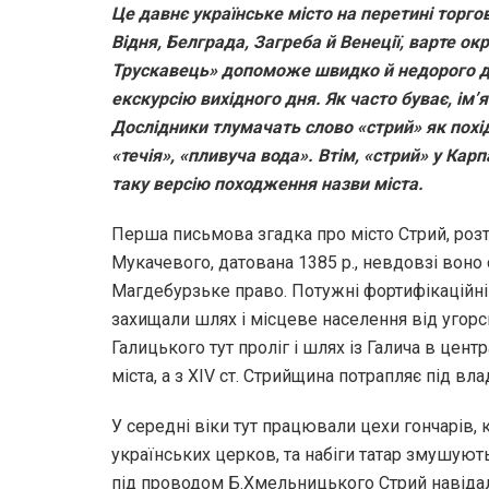
Це давнє українське місто на перетині торго
Відня, Белграда, Загреба й Венеції, варте окр
Трускавець» допоможе швидко й недорого ді
екскурсію вихідного дня. Як часто буває, ім’
Дослідники тлумачать слово «стрий» як похі
«течія», «пливуча вода». Втім, «стрий» у Кар
таку версію походження назви міста.
Перша письмова згадка про місто Стрий, роз
Мукачевого, датована 1385 р., невдовзі воно 
Магдебурзьке право. Потужні фортифікаційні 
захищали шлях і місцеве населення від угорсь
Галицького тут проліг і шлях із Галича в це
міста, а з ХІV ст. Стрийщина потрапляє під вл
У середні віки тут працювали цехи гончарів, к
українських церков, та набіги татар змушуют
під проводом Б.Хмельницького Стрий навідали