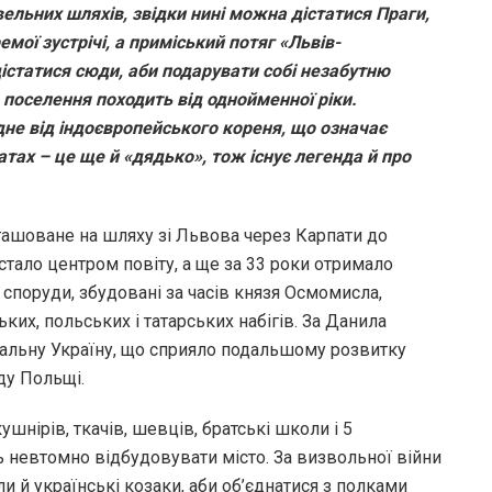
вельних шляхів, звідки нині можна дістатися Праги,
емої зустрічі, а приміський потяг «Львів-
статися сюди, аби подарувати собі незабутню
я поселення походить від однойменної ріки.
дне від індоєвропейського кореня, що означає
патах – це ще й «дядько», тож існує легенда й про
ташоване на шляху зі Львова через Карпати до
стало центром повіту, а ще за 33 роки отримало
споруди, збудовані за часів князя Осмомисла,
ких, польських і татарських набігів. За Данила
нтральну Україну, що сприяло подальшому розвитку
аду Польщі.
ушнірів, ткачів, шевців, братські школи і 5
ь невтомно відбудовувати місто. За визвольної війни
 й українські козаки, аби об’єднатися з полками