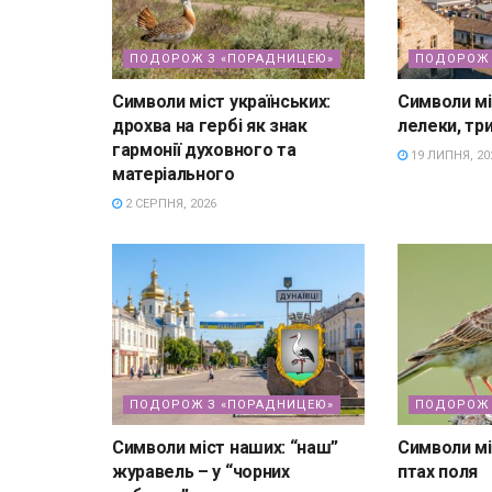
ПОДОРОЖ З «ПОРАДНИЦЕЮ»
ПОДОРОЖ 
Символи міст українських:
Символи мі
дрохва на гербі як знак
лелеки, три
гармонії духовного та
19 ЛИПНЯ, 20
матеріального
2 СЕРПНЯ, 2026
ПОДОРОЖ З «ПОРАДНИЦЕЮ»
ПОДОРОЖ 
Символи міст наших: “наш”
Символи мі
журавель – у “чорних
птах поля