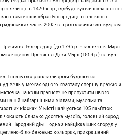
телу Різдва Пресвятої Богородиці, найдавнішого в
і звели ще в 1420-х рр., відбудовуючи після кожної
овано тамтешній образ Богородиці з головного
за радянських часів, 2005-го проголосили санткуарієм
Пресвятої Богородиці (до 1785 р. – костел св. Марії
Благовіщення Пречистої Діви Марії (1869 р.) по вул.
ка. Тішать око різнокольорові будиночки.
 будівель у межах одного кварталу спершу вражає, а
містечка. Та коли прагнете не пропустити нічого
ими на ній найгарнішими віллами, музеями та
зетних кіосках. У місті налічується 105 пам’яток
чів чекають близько десятка музеїв, головний серед
сцевий Народний дім – одна з найцікавіших споруд у
у цегляно-біло-бежевих кольорах, прикрашений