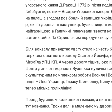
угорського князя Д.Ракоці. 1772 р. після поді
Габсбургів, потім – Австро-Угорської імперії.
на палац, а згодом розібрали й залишки укрі
р., як і її дерев’яні наступниці, були знищені 
найгарнішою в Галичині, планували звести на 
світова війна. Та Стрию є чим порадувати суч
Біля вокзалу привертає увагу стела на честь 6
верхівка ошатного костелу Святого Йосифа, 
Михаїла УПЦ КП. А через дорогу тішить око п
Центр дитячої творчості. Вузенька вуличка 
скульптурним комплексом роботи Василя і В
нації – Лесі Українці, Тарасу Шевченку, Івану 
тепер міська поліклініка!
Перед будинком колишньої гімназії, а нині ш
тут навчання. Трохи далі в маленькому дворик