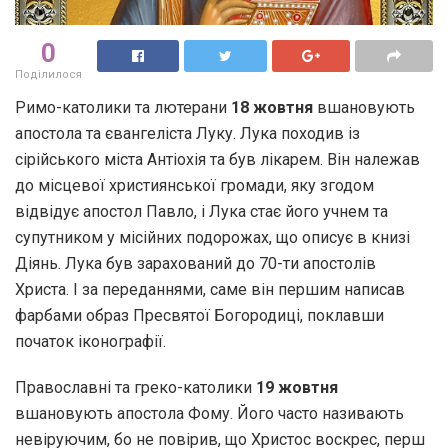
0
Поділилося
Римо-католики та лютерани
18 жовтня
вшановують
апостола та євангеліста Луку. Лука походив із
сірійського міста Антіохія та був лікарем. Він належав
до місцевої християнської громади, яку згодом
відвідує апостол Павло, і Лука стає його учнем та
супутником у місійних подорожах, що описує в книзі
Діянь. Лука був зарахований до 70-ти апостолів
Христа. І за переданнями, саме він першим написав
фарбами образ Пресвятої Богородиці, поклавши
початок іконографії.
Православні та греко-католики
19 жовтня
вшановують апостола Фому. Його часто називають
невіруючим, бо не повірив, що Христос воскрес, перш