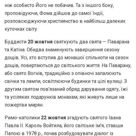
ніж особисто Його не побачив. Та з іншого боку,
проповідуючи, Фома дійшов до самої Індії,
розповсюджуючи християнство в найбільш далеких
куточках світу.
Буддисти
20 жовтня
святкують два свята — Паварана
та Катіна. Обидва знаменують завершення сезону
дощів. Усі, хто вступив до монашої спільноти на сезон
дощів, повертаються до світського життя. На Паварану,
або свято Вогнів, традиційно з опівночі запалюють
свічки та лампи, освітлюючи будинки та цілі вулиці. З
другим святом пов’язаний обряд дарування одягу, їжі
та усіляких подарунків монахам, які живуть лише на
пожертви мирян.
Римо-католики
22 жовтня
згадують святого Івана
Павла ІІ. Кароль Войтила, його світське ім’я, ставши
Папою в 1978 р., почав розбудовувати діалог із