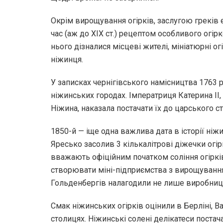
Окрім вирощування огірків, заслугою греків є
час (аж до XIX ст.) рецептом особливого огір
нього дізналися місцеві жителі, мініатюрні о
ніжинця.
У записках чернігівського намісництва 1763 р
ніжинських городах. Імператриця Катерина II
Ніжина, наказала постачати їх до царського с
1850-й — іще одна важлива дата в історії ні
Яресько засолив 3 кількалітрові діжечки огірк
вважають офіційним початком соління огірків
створювати міні-підприємства з вирощування
Гольденбергів налагодили не лише виробництв
Смак ніжинських огірків оцінили в Берліні, В
столицях. Ніжинські солені делікатеси постача