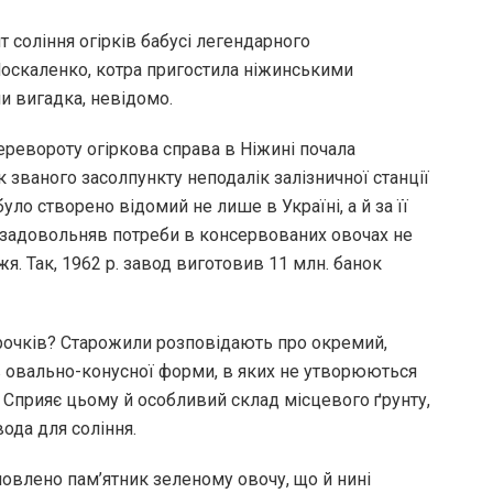
т соління огірків бабусі легендарного
Москаленко, котра пригостила ніжинськими
и вигадка, невідомо.
еревороту огіркова справа в Ніжині почала
 званого засолпункту неподалік залізничної станції
уло створено відомий не лише в Україні, а й за її
задовольняв потреби в консервованих овочах не
я. Так, 1962 р. завод виготовив 11 млн. банок
ірочків? Старожили розповідають про окремий,
в овально-конусної форми, в яких не утворюються
. Сприяє цьому й особливий склад місцевого ґрунту,
ода для соління.
новлено пам’ятник зеленому овочу, що й нині