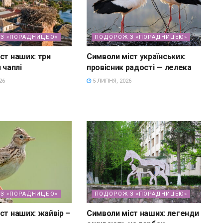
З «ПОРАДНИЦЕЮ»
ПОДОРОЖ З «ПОРАДНИЦЕЮ»
ст наших: три
Символи міст українських:
 чаплі
провісник радості — лелека
26
5 ЛИПНЯ, 2026
З «ПОРАДНИЦЕЮ»
ПОДОРОЖ З «ПОРАДНИЦЕЮ»
ст наших: жайвір –
Символи міст наших: легенди