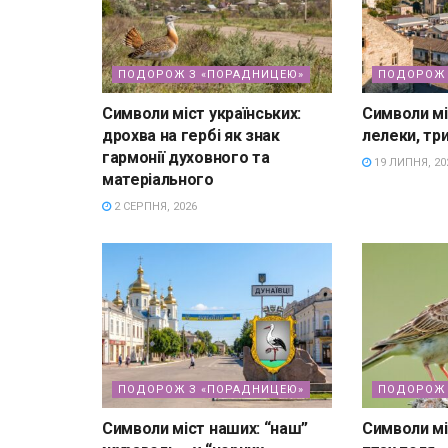
ПОДОРОЖ З «ПОРАДНИЦЕЮ»
ПОДОРОЖ 
Символи міст українських:
Символи мі
дрохва на гербі як знак
лелеки, три
гармонії духовного та
19 ЛИПНЯ, 20
матеріального
2 СЕРПНЯ, 2026
ПОДОРОЖ З «ПОРАДНИЦЕЮ»
ПОДОРОЖ 
Символи міст наших: “наш”
Символи мі