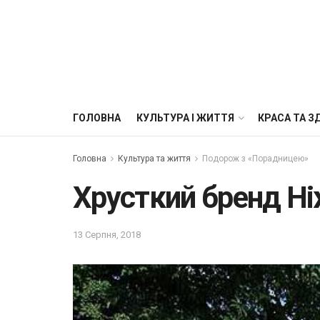
ГОЛОВНА
КУЛЬТУРА І ЖИТТЯ
КРАСА ТА З
Головна
Культура та життя
Подорож з «Порадницею»
Хрусткий бренд Н
13 Серпня, 2018