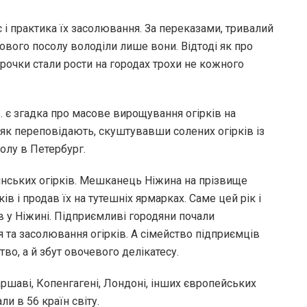
 і практика їх засолювання. За переказами, тривалий
кового посолу володіли лише вони. Відтоді як про
гірочки стали рости на городах трохи не кожного
. є згадка про масове вирощування огірків на
, як переповідають, скуштувавши солених огірків із
толу в Петербург.
жинських огірків. Мешканець Ніжина на прізвище
ів і продав їх на тутешніх ярмарках. Саме цей рік і
 у Ніжині. Підприємливі городяни почали
 та засолювання огірків. А сімейство підприємців
о, а й збут овочевого делікатесу.
аршаві, Копенгагені, Лондоні, інших європейських
ли в 56 країн світу.