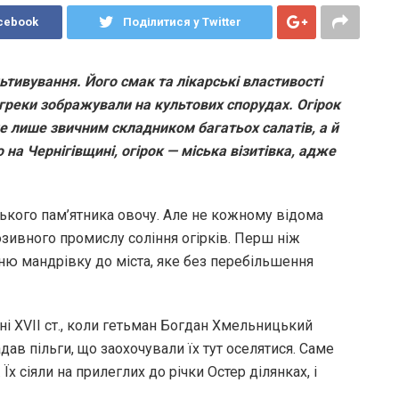
cebook
Поділитися у Twitter
ьтивування. Його смак та лікарські властивості
 греки зображували на культових спорудах. Огірок
в не лише звичним складником багатьох салатів, а й
а Чернігівщині, огірок — міська візитівка, адже
ького пам’ятника овочу. Але не кожному відома
юзивного промислу соління огірків. Перш ніж
ню мандрівку до міста, яке без перебільшення
ні XVII ст., коли гетьман Богдан Хмельницький
ав пільги, що заохочували їх тут оселятися. Саме
Їх сіяли на прилеглих до річки Остер ділянках, і