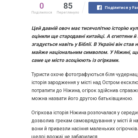
0
85
Поділитися у Fa
Поділилося
Переглянуло
Цей давній овоч має тисячолітню історію кул
оцінили ще стародавні китайці. А єгиптяни й
згадується навіть у Біблії. В Україні він ста
майже національним символом. У Ніжині, що н
саме це місто асоціюють із огірками.
Туристи охоче фотографуються біля чудернац
історія зародження у місті над Остром екскл
потрапити до Ніжина, огірок здійснив справж
можна назвати його другою батьківщиною.
Огіркова історія Ніжина розпочалася у середи
дозволив грекам самоврядування у місті й над
вони й привезли насіння маленьких огірочків. 
щедрі врожаї не забарилися.