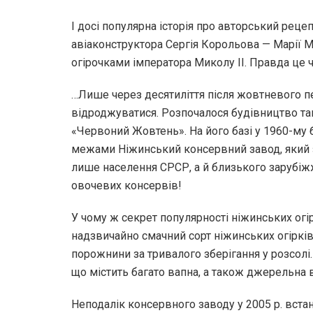
І досі популярна історія про авторський рецеп
авіаконструктора Сергія Корольова — Марії 
огірочками імператора Миколу II. Правда це ч
…Лише через десятиліття після жовтневого п
відроджуватися. Розпочалося будівництво так
«Червоний Жовтень». На його базі у 1960-му б
межами Ніжинський консервний завод, який 
лише населення СРСР, а й близького зарубіжж
овочевих консервів!
У чому ж секрет популярності ніжинських ог
надзвичайно смачний сорт ніжинських огіркі
порожнини за тривалого зберігання у розсолі
що містить багато вапна, а також джерельна в
Неподалік консервного заводу у 2005 р. вста