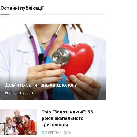
Останні публікації
Дев’ять запитань кардіологу
7 СЕРПНЯ, 2026
Тріо “Золоті ключі”: 55
років акапельного
триголосся
7 СЕРПНЯ, 2026