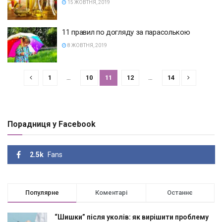
15 ЖОВТНЯ, 2019
11 правил по догляду за парасолькою
8 ЖОВТНЯ, 2019
1
…
10
11
12
…
14
Порадниця у Facebook
2.5k
Fans
Популярне
Коментарі
Останнє
“Шишки” після уколів: як вирішити проблему